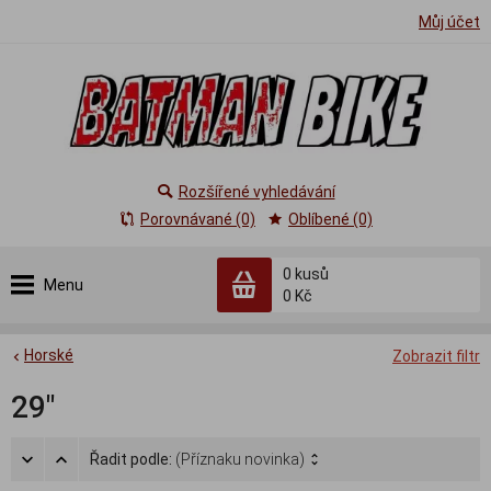
Můj účet
Rozšířené vyhledávání
Porovnávané (0)
Oblíbené (0)
0
kusů
Menu
0 Kč
Horské
Zobrazit filtr
29"
Řadit podle:
(Příznaku novinka)