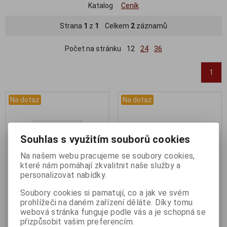
Katalog
Ceník
Strana
1
z
1
Celkem
2
záznamů
Počet na stránku
12
24
36
1
Na dotaz
Na dotaz
Souhlas s využitím souborů cookies
Na našem webu pracujeme se soubory cookies,
které nám pomáhají zkvalitnit naše služby a
personalizovat nabídky.
Soubory cookies si pamatují, co a jak ve svém
prohlížeči na daném zařízení děláte. Díky tomu
Dotaz na zboží
MERIDA eBIG.NINE 475 Cool
webová stránka funguje podle vás a je schopná se
Grey(Black)
Katalogové číslo:
DOTAZ
přizpůsobit vašim preferencím.
Záruka (měsíců):
24
Výrobce:
Merida 2024