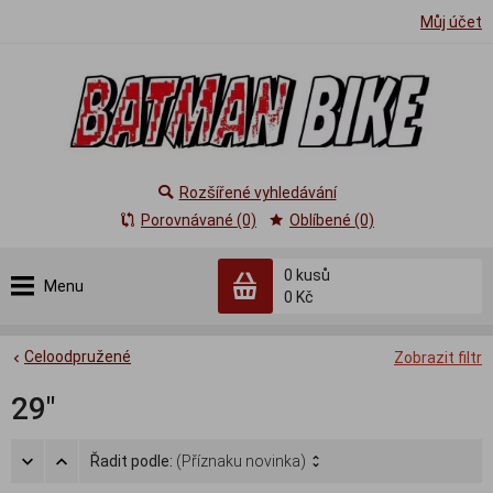
Můj účet
Rozšířené vyhledávání
Porovnávané (0)
Oblíbené (0)
0
kusů
Menu
0 Kč
Celoodpružené
Zobrazit filtr
29"
Řadit podle:
(Příznaku novinka)