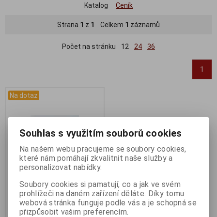
Katalog
Ceník
Strana
1
z
1
Celkem
1
záznamů
Počet na stránku
12
24
36
1
Na dotaz
Souhlas s využitím souborů cookies
Na našem webu pracujeme se soubory cookies,
které nám pomáhají zkvalitnit naše služby a
personalizovat nabídky.
Soubory cookies si pamatují, co a jak ve svém
prohlížeči na daném zařízení děláte. Díky tomu
Dotaz na zboží
webová stránka funguje podle vás a je schopná se
Katalogové číslo:
DOTAZ
přizpůsobit vašim preferencím.
Záruka (měsíců):
24