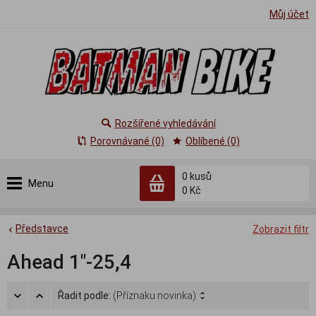
Můj účet
Rozšířené vyhledávání
Porovnávané (0)
Oblíbené (0)
0
kusů
Menu
0 Kč
Představce
Zobrazit filtr
Ahead 1"-25,4
Řadit podle:
(Příznaku novinka)