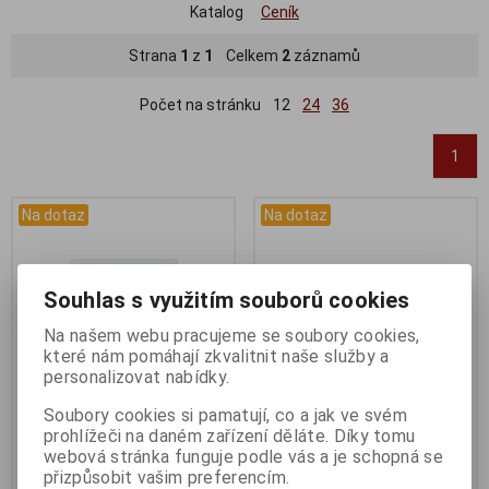
Katalog
Ceník
Strana
1
z
1
Celkem
2
záznamů
Počet na stránku
12
24
36
1
Na dotaz
Na dotaz
Souhlas s využitím souborů cookies
Na našem webu pracujeme se soubory cookies,
které nám pomáhají zkvalitnit naše služby a
personalizovat nabídky.
Soubory cookies si pamatují, co a jak ve svém
prohlížeči na daném zařízení děláte. Díky tomu
Dotaz na zboží
Představec Ergotec 2
webová stránka funguje podle vás a je schopná se
Katalogové číslo:
DOTAZ
Katalogové číslo:
30297
přizpůsobit vašim preferencím.
Záruka (měsíců):
24
Záruka (měsíců):
24