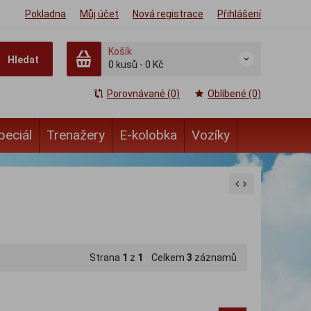
Pokladna
Můj účet
Nová registrace
Přihlášení
Košík
Hledat
0
kusů
-
0 Kč
Porovnávané (0)
Oblíbené (0)
peciál
Trenažery
E-kolobka
Vozíky
Strana
1
z
1
Celkem
3
záznamů