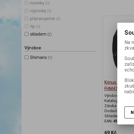
novinky
(0)
výprodej
(0)
připravujeme
(0)
tip
(0)
Sou
skladem
(2)
Na n
zkva
Výrobce
Shimano
Soub
(1)
zaří
scho
Blok
Kónus Shimano 
zku
FHM475
nabí
Výrobce:
Shima
Katalogové číslo
Záruka (měsíců)
Dodací lhůta (dnů
N
Skladem:
4 Ks
EAN:
452466717
69 Kč