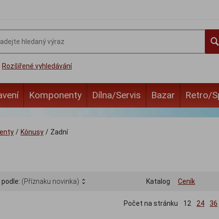
Rozšířené vyhledávání
avení
Komponenty
Dílna/Servis
Bazar
Retro/S
enty
/
Kónusy
/
Zadní
 podle:
(Příznaku novinka)
Katalog
Ceník
Počet na stránku
12
24
36