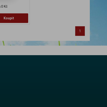
:0 Kč
Koupit
1