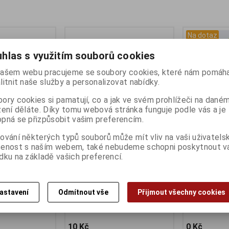
Na dotaz
hlas s využitím souborů cookies
ašem webu pracujeme se soubory cookies, které nám pomáha
litnit naše služby a personalizovat nabídky.
ory cookies si pamatují, co a jak ve svém prohlížeči na dané
zení děláte. Díky tomu webová stránka funguje podle vás a je
pná se přizpůsobit vašim preferencím.
ování některých typů souborů může mít vliv na vaši uživatels
zadní pravý
Kónus na zadní pevnou osu 9,5
Dotaz na zbo
šenost s naším webem, také nebudeme schopni poskytnout 
mm, černý
Katalogové čí
dku na základě vašich preferencí.
Záruka (měsíc
no
Katalogové číslo:
81386
Dodací lhůta (
:
81424
Záruka (měsíců):
24
Skladem:
Na 
:
24
Dodací lhůta (dnů) 1 -
7
) 1 -
7
Skladem:
6 ks
astavení
Odmítnout vše
Přijmout všechny cookies
Dotaz na zboží
EAN:
8592627015069
nenašli a...
1577
10 Kč
0 Kč