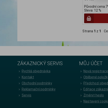
Původní cena:7
Sleva: 12 %
Strana
1
z
1
Ce
ZÁKAZNICKÝ SERVIS
MŮJ ÚČET
Rychlá objednávka
Nová registrac
Kontakt
Oblíbené položk
Obchodní podmínky
Předchozí obje
Reklamační podmínky
Editace zákazn
Servis
Změnit heslo
Nastavení cook