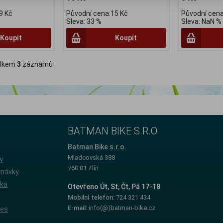
9 Kč
Původní cena:15 Kč
Původní cena
Sleva: 33 %
Sleva: NaN %
Koupit
Koupit
lkem
3
záznamů
BATMAN BIKE S.R.O.
e
Batman Bike s.r.o.
Mladcovská 388
y
760 01 Zlín
dnávky
íka
Otevřeno Út, St, Čt, Pá 17-18
Mobilní telefon:
724 321 434
E-mail:
info(@)batman-bike.cz
ies