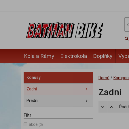
Kola a Rámy
Elektrokola
Doplňky
Vyb
Kónusy
Domů
/
Kompon
Zadní
Zadní
Přední
Řadit
Filtr
akce
(0)