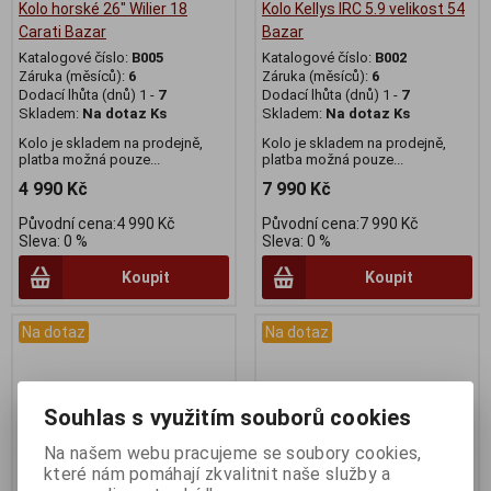
Kolo horské 26" Wilier 18
Kolo Kellys IRC 5.9 velikost 54
Carati Bazar
Bazar
Katalogové číslo:
B005
Katalogové číslo:
B002
Záruka (měsíců):
6
Záruka (měsíců):
6
Dodací lhůta (dnů) 1 -
7
Dodací lhůta (dnů) 1 -
7
Skladem:
Na dotaz Ks
Skladem:
Na dotaz Ks
Kolo je skladem na prodejně,
Kolo je skladem na prodejně,
platba možná pouze...
platba možná pouze...
4 990 Kč
7 990 Kč
Původní cena:4 990 Kč
Původní cena:7 990 Kč
Sleva: 0 %
Sleva: 0 %
Koupit
Koupit
Na dotaz
Na dotaz
Souhlas s využitím souborů cookies
Na našem webu pracujeme se soubory cookies,
které nám pomáhají zkvalitnit naše služby a