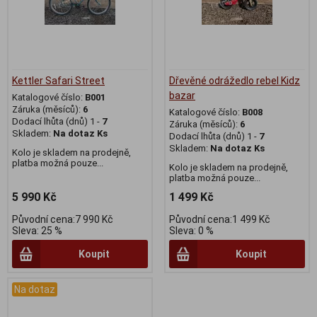
Kettler Safari Street
Dřevěné odrážedlo rebel Kidz
bazar
Katalogové číslo:
B001
Záruka (měsíců):
6
Katalogové číslo:
B008
Dodací lhůta (dnů) 1 -
7
Záruka (měsíců):
6
Skladem:
Na dotaz Ks
Dodací lhůta (dnů) 1 -
7
Skladem:
Na dotaz Ks
Kolo je skladem na prodejně,
platba možná pouze...
Kolo je skladem na prodejně,
platba možná pouze...
5 990 Kč
1 499 Kč
Původní cena:7 990 Kč
Původní cena:1 499 Kč
Sleva: 25 %
Sleva: 0 %
Koupit
Koupit
Na dotaz