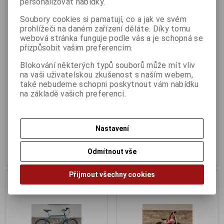
personalizovat nabídky.
Soubory cookies si pamatují, co a jak ve svém
prohlížeči na daném zařízení děláte. Díky tomu
Kolo dětské Author King Kong
Kellys Neos stavba fitnes
webová stránka funguje podle vás a je schopná se
16
bazar
přizpůsobit vašim preferencím.
Katalogové číslo:
B003
Katalogové číslo:
B012
Záruka (měsíců):
6
Záruka (měsíců):
6
Blokování některých typů souborů může mít vliv
Dodací lhůta (dnů) 1 -
7
Dodací lhůta (dnů) 1 -
7
na vaši uživatelskou zkušenost s naším webem,
Skladem:
Na dotaz Ks
Skladem:
Na dotaz Ks
také nebudeme schopni poskytnout vám nabídku
Kolo je skladem na prodejně,
Kolo je skladem na prodejně,
na základě vašich preferencí.
platba možná pouze...
platba možná pouze...
5 990 Kč
14 990 Kč
Nastavení
Původní cena:5 990 Kč
Původní cena:17 990 Kč
Sleva: 0 %
Sleva: 16 %
Odmítnout vše
Koupit
Koupit
Přijmout všechny cookies
Na dotaz
Na dotaz