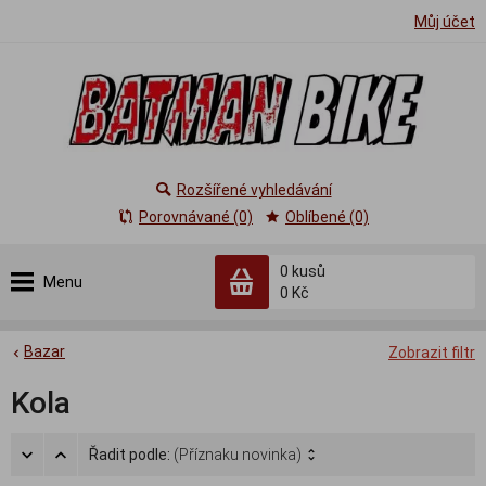
Můj účet
Rozšířené vyhledávání
Porovnávané (0)
Oblíbené (0)
0
kusů
Menu
0 Kč
Bazar
Zobrazit filtr
Kola
Řadit podle:
(Příznaku novinka)