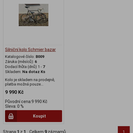
Silniční kolo Schmier bazar
Katalogové číslo:
B009
Záruka (měsíců):
6
Dodací lhůta (dnů) 1 -
7
Skladem:
Na dotaz Ks
Kolo je skladem na prodejně,
platba možná pouze...
9 990 Kč
Původní cena:9 990 Kč
Sleva: 0 %
Koupit
Strana
1
z
1
Celkem
9
záznamů
1