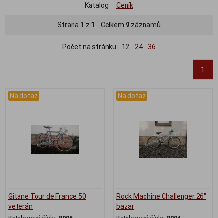
Katalog
Ceník
Strana
1
z
1
Celkem
9
záznamů
Počet na stránku
12
24
36
1
Na dotaz
Na dotaz
Gitane Tour de France 50
Rock Machine Challenger 26"
veterán
bazar
Katalogové číslo:
B006
Katalogové číslo:
B004