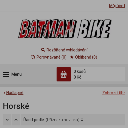
Můj účet
Rozšířené vyhledávání
Porovnávané (0)
Oblíbené (0)
0
kusů
Menu
0 Kč
Nášlapné
Zobrazit filtr
Horské
Řadit podle:
(Příznaku novinka)