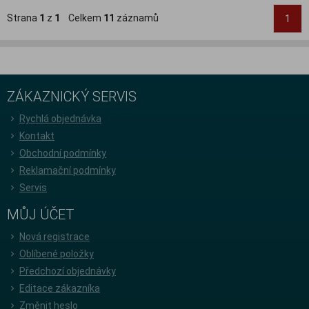
Strana
1
z
1
Celkem
11
záznamů
1
ZÁKAZNICKÝ SERVIS
Rychlá objednávka
Kontakt
Obchodní podmínky
Reklamační podmínky
Servis
MŮJ ÚČET
Nová registrace
Oblíbené položky
Předchozí objednávky
Editace zákazníka
Změnit heslo