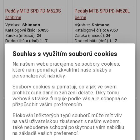
Pedály MTB SPD PD-M520S
Pedály MTB SPD PD-M520L
stříbrné
černé
Výrobce:
Shimano
Výrobce:
Shimano
Katalogové číslo:
67056
Katalogové číslo:
67057
Záruka (měsíců):
24
Záruka (měsíců):
24
Dodací lhůta (dnů) 1 -
7
Dodací lhůta (dnů) 1 -
7
Skladem:
Na dotaz pár
Skladem:
Na dotaz pár
EAN:
4524667060468
EAN:
4524667060475
Souhlas s využitím souborů cookies
1 399 Kč
999 Kč
Na našem webu pracujeme se soubory cookies,
které nám pomáhají zkvalitnit naše služby a
Původní cena:1 489 Kč
Původní cena:1 489 Kč
personalizovat nabídky.
Sleva: 6 %
Sleva: 32 %
Soubory cookies si pamatují, co a jak ve svém
Koupit
Koupit
prohlížeči na daném zařízení děláte. Díky tomu
webová stránka funguje podle vás a je schopná se
přizpůsobit vašim preferencím.
Na dotaz
Na dotaz
Blokování některých typů souborů může mít vliv
na vaši uživatelskou zkušenost s naším webem,
také nebudeme schopni poskytnout vám nabídku
na základě vašich preferencí.