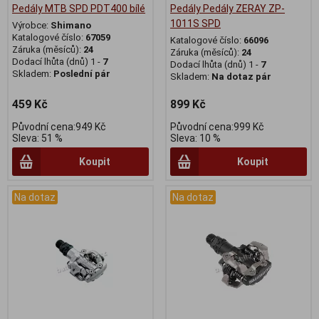
Pedály MTB SPD PDT400 bílé
Pedály Pedály ZERAY ZP-
1011S SPD
Výrobce:
Shimano
Katalogové číslo:
67059
Katalogové číslo:
66096
Záruka (měsíců):
24
Záruka (měsíců):
24
Dodací lhůta (dnů) 1 -
7
Dodací lhůta (dnů) 1 -
7
Skladem:
Poslední pár
Skladem:
Na dotaz pár
459 Kč
899 Kč
Původní cena:949 Kč
Původní cena:999 Kč
Sleva: 51 %
Sleva: 10 %
Koupit
Koupit
Na dotaz
Na dotaz