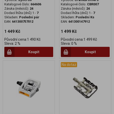
Katalogové číslo:
664606
Katalogové číslo:
CBR007
Záruka (měsíců):
24
Záruka (měsíců):
24
Dodací lhůta (dnů) 1 -
7
Dodací lhůta (dnů) 1 -
7
Skladem:
Poslední pár
Skladem:
Poslední Ks
EAN:
641300757012
EAN:
641300147912
1 449 Kč
1 499 Kč
Původní cena:1 490 Kč
Původní cena:1 499 Kč
Sleva: 2 %
Sleva: 0 %
Koupit
Koupit
Na dotaz