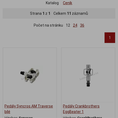
Katalog
Ceník
Strana
1
z
1
Celkem
11
záznamů
Počet na stránku
12
24
36
1
Pedály Syncros AM Traverse
Pedály Crankbrothers
bílé
EggBeater 1
Výrobce:
Syncros
Výrobce:
CrankBrothers