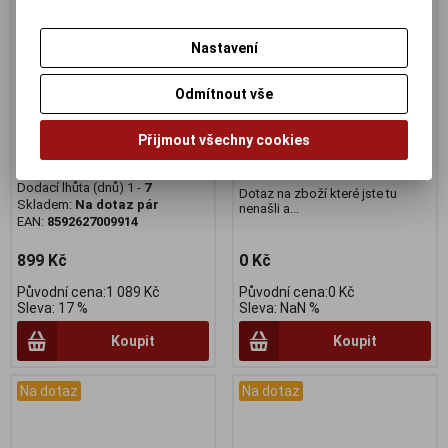
Nastavení
Pedály nášlapné MTB
Dotaz na zboží
Odmítnout vše
jednostranné, černé
Katalogové číslo:
DOTAZ
Záruka (měsíců):
24
Výrobce:
Force
Přijmout všechny cookies
Dodací lhůta (dnů) 1 -
7
Katalogové číslo:
67050
Skladem:
Na dotaz Ks
Záruka (měsíců):
24
Dodací lhůta (dnů) 1 -
7
Dotaz na zboží které jste tu
Skladem:
Na dotaz pár
nenašli a...
EAN:
8592627009914
899 Kč
0 Kč
Původní cena:1 089 Kč
Původní cena:0 Kč
Sleva: 17 %
Sleva: NaN %
Koupit
Koupit
Na dotaz
Na dotaz