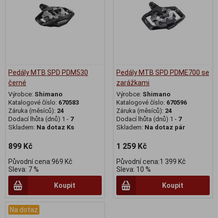
Pedály MTB SPD PDM530
Pedály MTB SPD PDME700 se
černé
zarážkami
Výrobce:
Shimano
Výrobce:
Shimano
Katalogové číslo:
670583
Katalogové číslo:
670596
Záruka (měsíců):
24
Záruka (měsíců):
24
Dodací lhůta (dnů) 1 -
7
Dodací lhůta (dnů) 1 -
7
Skladem:
Na dotaz Ks
Skladem:
Na dotaz pár
899 Kč
1 259 Kč
Původní cena:969 Kč
Původní cena:1 399 Kč
Sleva: 7 %
Sleva: 10 %
Koupit
Koupit
Na dotaz