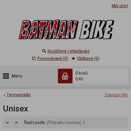
Můj účet
Rozšířené vyhledávání
Porovnávané (0)
Oblíbené (0)
0
kusů
Menu
0 Kč
Termoprádlo
Zobrazit filtr
Unisex
Řadit podle:
(Příznaku novinka)