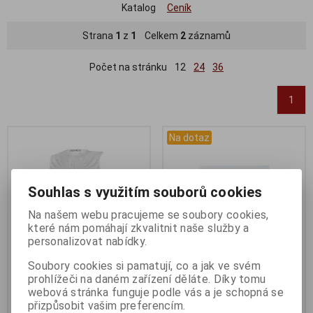
Katalog
Ceník
Strana
1
z
1
Celkem
2
záznamů
Počet na stránku
12
24
36
1
Na dotaz
Souhlas s využitím souborů cookies
Na našem webu pracujeme se soubory cookies,
které nám pomáhají zkvalitnit naše služby a
personalizovat nabídky.
Soubory cookies si pamatují, co a jak ve svém
prohlížeči na daném zařízení děláte. Díky tomu
Triko/funkční prádlo F TROPIC
Dotaz na zboží
webová stránka funguje podle vás a je schopná se
bez rukávů,bílé
Katalogové číslo:
DOTAZ
přizpůsobit vašim preferencím.
Záruka (měsíců):
24
Katalogové číslo:
903402