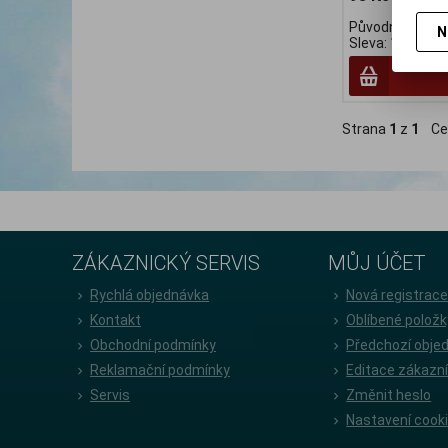
Původní cena:1
N
Sleva: 10 %
Strana
1
z
1
Ce
ZÁKAZNICKÝ SERVIS
MŮJ ÚČET
Rychlá objednávka
Nová registrac
Kontakt
Oblíbené položk
Obchodní podmínky
Předchozí obje
Reklamační podmínky
Editace zákazn
Servis
Změnit heslo
Nastavení cook