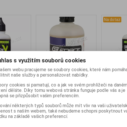
Na dotaz
hlas s využitím souborů cookies
ašem webu pracujeme se soubory cookies, které nám pomáha
litnit naše služby a personalizovat nabídky.
AR DOT4 100ml
Olej brzdový FORCE MINERAL
Olej BRAKE 
Brake Oil 100ml
100ml
ory cookies si pamatují, co a jak ve svém prohlížeči na dané
:
895891
:
24
zení děláte. Díky tomu webová stránka funguje podle vás a je
Katalogové číslo:
895897
Výrobce:
PanO
) 1 -
7
pná se přizpůsobit vašim preferencím.
Záruka (měsíců):
24
Katalogové čí
ní ks
Dodací lhůta (dnů) 1 -
7
Záruka (měsíc
0297
ování některých typů souborů může mít vliv na vaši uživatels
Skladem:
Poslední ks
Dodací lhůta (
EAN:
8592627113901
Skladem:
Na 
šenost s naším webem, také nebudeme schopni poskytnout 
EAN:
8594052
dku na základě vašich preferencí.
127 Kč
98 Kč