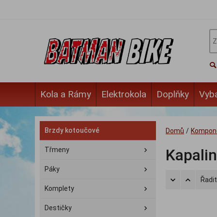
Kola a Rámy
Elektrokola
Doplňky
Vyb
Brzdy kotoučové
Domů
/
Kompon
Třmeny
Kapali
Páky
Řadit
Komplety
Destičky