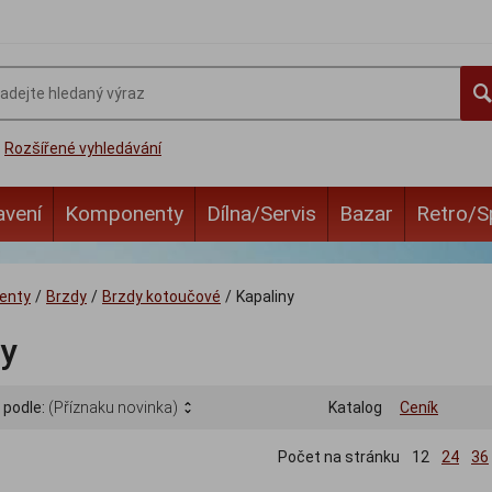
Rozšířené vyhledávání
avení
Komponenty
Dílna/Servis
Bazar
Retro/S
enty
/
Brzdy
/
Brzdy kotoučové
/
Kapaliny
ny
 podle:
(Příznaku novinka)
Katalog
Ceník
Počet na stránku
12
24
36