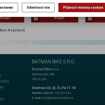
09 Kč
Původní cena:149 Kč
Původní cena
astavení
Odmítnout vše
Přijmout všechny cookies
Sleva: 14 %
Sleva: 10 %
Koupit
Koupit
lkem
4
záznamů
BATMAN BIKE S.R.O.
e
Batman Bike s.r.o.
Mladcovská 388
y
760 01 Zlín
dnávky
íka
Otevřeno Út, St, Čt, Pá 17-18
Mobilní telefon:
724 321 434
E-mail:
info(@)batman-bike.cz
ies