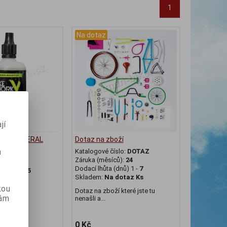
1
Na dotaz
jí
STAR MINERAL
Dotaz na zboží
m
Katalogové číslo:
DOTAZ
Záruka (měsíců):
24
il
Dodací lhůta (dnů) 1 -
7
slo:
895895
Skladem:
Na dotaz Ks
ů):
24
kou
dnů) 1 -
7
Dotaz na zboží které jste tu
dotaz ks
vám
nenašli a...
650303
0 Kč