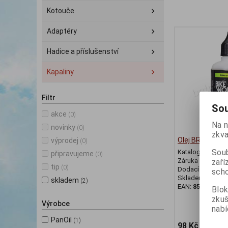
Kotouče
Adaptéry
Hadice a příslušenství
Kapaliny
Filtr
Sou
akce
(0)
Na n
novinky
(0)
zkva
Olej BRAKE ST
výprodej
(0)
Soub
Katalogové číslo
připravujeme
(0)
Záruka (měsíců)
zaří
tip
(0)
Dodací lhůta (dnů
scho
Skladem:
Posled
skladem
(2)
EAN:
859405265
Blok
zku
Výrobce
nabí
PanOil
(1)
98 Kč