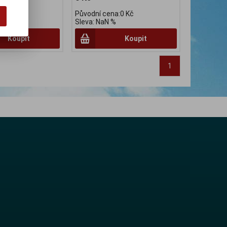
:109 Kč
Původní cena:0 Kč
Sleva: NaN %
Koupit
Koupit
1