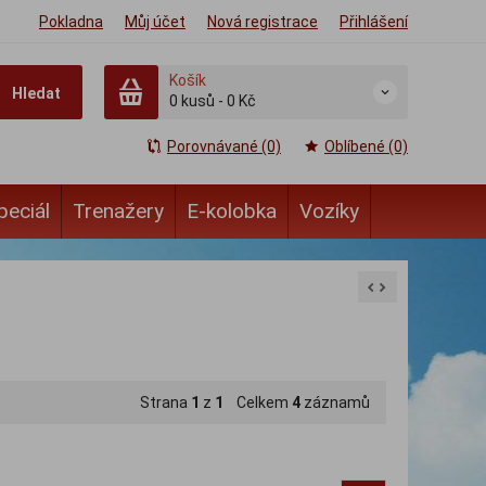
Pokladna
Můj účet
Nová registrace
Přihlášení
Košík
Hledat
0
kusů
-
0 Kč
Porovnávané (0)
Oblíbené (0)
peciál
Trenažery
E-kolobka
Vozíky
Strana
1
z
1
Celkem
4
záznamů