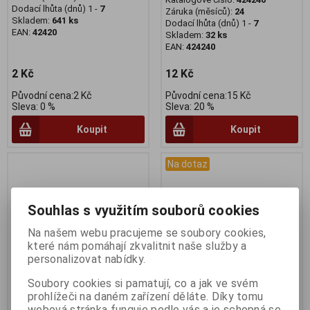
Dodací lhůta (dnů) 1 -
7
Záruka (měsíců):
24
Skladem:
641 ks
Dodací lhůta (dnů) 1 -
7
EAN:
42420
Skladem:
32 ks
EAN:
424240
2 Kč
12 Kč
Původní cena:2 Kč
Původní cena:15 Kč
Sleva: 0 %
Sleva: 20 %
Koupit
Koupit
Na dotaz
Souhlas s využitím souborů cookies
Na našem webu pracujeme se soubory cookies,
které nám pomáhají zkvalitnit naše služby a
personalizovat nabídky.
Soubory cookies si pamatují, co a jak ve svém
prohlížeči na daném zařízení děláte. Díky tomu
Koncovka lanka alu černá
Korálky gumové na lanka
webová stránka funguje podle vás a je schopná se