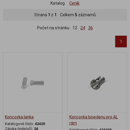
Katalog
Ceník
Strana
1
z
1
Celkem
5
záznamů
Počet na stránku
12
24
36
1
Koncovka lanka
Koncovka bowdenu pro AL
rám
Katalogové číslo:
42420
Záruka (měsíců):
24
Katalogové číslo:
424240