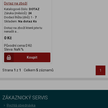
Dotaz na zboží
Katalogové číslo:
DOTAZ
Záruka (měsíců):
24
Dodací lhůta (dnů) 1 -
7
Skladem:
Na dotaz Ks
Dotaz na zboží které jste tu
nenašli a...
0 Kč
Původní cena:0 Kč
Sleva: NaN %
Koupit
Strana
1
z
1
Celkem
5
záznamů
1
ZÁKAZNICKÝ SERVIS
Rychlá objednávka