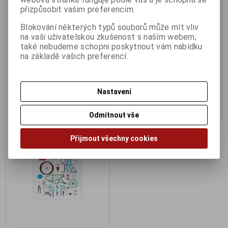
přizpůsobit vašim preferencím.
Katalogové číslo:
42419
Katalogové číslo:
42418
Záruka (měsíců):
24
Záruka (měsíců):
24
Blokování některých typů souborů může mít vliv
Dodací lhůta (dnů) 1 -
7
Dodací lhůta (dnů) 1 -
7
Skladem:
286 ks
Skladem:
Na dotaz ks
na vaši uživatelskou zkušenost s naším webem,
EAN:
42418
také nebudeme schopni poskytnout vám nabídku
na základě vašich preferencí.
2 Kč
4 Kč
Původní cena:2 Kč
Původní cena:6 Kč
Sleva: 0 %
Sleva: 33 %
Nastavení
Koupit
Koupit
Odmítnout vše
Na dotaz
Přijmout všechny cookies