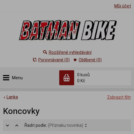
Můj účet
Rozšířené vyhledávání
Porovnávané (0)
Oblíbené (0)
0
kusů
Menu
0 Kč
Lanka
Zobrazit filtr
Koncovky
Řadit podle:
(Příznaku novinka)