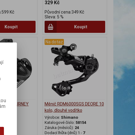
329 Kč
:599 Kč
Původní cena:349 Kč
Sleva: 5 %
Koupit
Koupit
Na dotaz
jí
m
kou
500D TOURNEY
Měnič RDM6000SGS DEORE 10
vám
 háku
kolo, dlouhé vodítko
mano
Výrobce:
Shimano
slo:
58105
Katalogové číslo:
58154
ů):
24
Záruka (měsíců):
24
dnů) 1 -
7
Dodací lhůta (dnů) 1 -
7