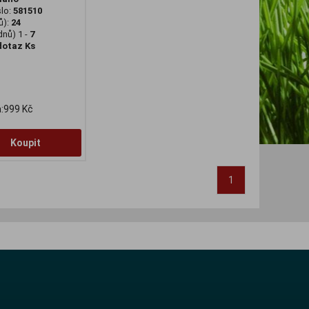
slo:
581510
ů):
24
dnů) 1 -
7
dotaz Ks
:999 Kč
Koupit
1