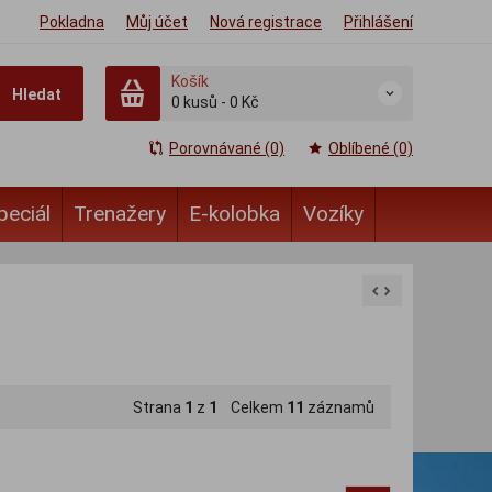
Pokladna
Můj účet
Nová registrace
Přihlášení
Košík
Hledat
0
kusů
-
0 Kč
Porovnávané (0)
Oblíbené (0)
peciál
Trenažery
E-kolobka
Vozíky
Strana
1
z
1
Celkem
11
záznamů