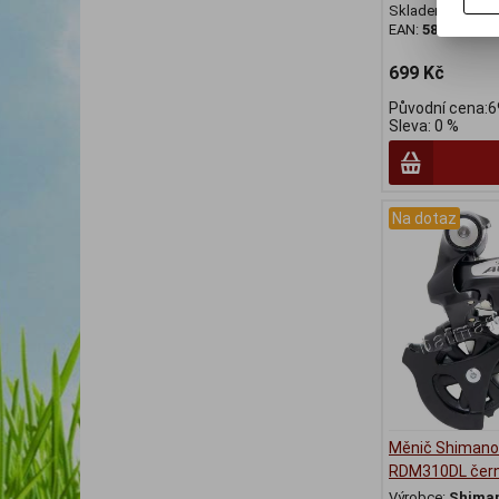
Skladem:
Na do
EAN:
58116
699 Kč
Původní cena:6
Sleva: 0 %
Na dotaz
Měnič Shimano
RDM310DL čer
Výrobce:
Shima