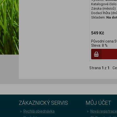
Katalogové číslo
Záruka (měsíců)
Dodací lhůta (dnů
Skladem:
Na do
549 Kč
Původní cena:5
Sleva: 8 %
Strana
1
z
1
Ce
ZÁKAZNICKÝ SERVIS
MŮJ ÚČET
Rychlá objednávka
Nová registrac