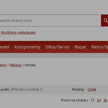
Rozšířené vyhledávání
avení
Komponenty
Dílna/Servis
Bazar
Retro/S
enty
/
Měniče
/
Horské
 podle:
(Příznaku novinka)
Katalog
Ceník
Počet na stránku
12
24
36