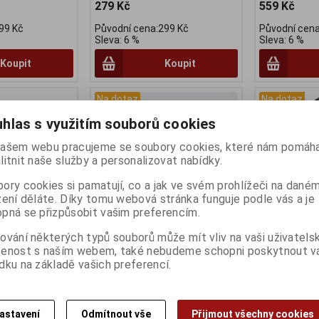
279 Kč
559 Kč
99 Kč
Původní cena:299 Kč
Původní cena
Sleva: 6 %
Sleva: 6 %
Koupit
Koupit
Na dotaz
Na dotaz
hlas s využitím souborů cookies
ašem webu pracujeme se soubory cookies, které nám pomáha
litnit naše služby a personalizovat nabídky.
ory cookies si pamatují, co a jak ve svém prohlížeči na dané
zení děláte. Díky tomu webová stránka funguje podle vás a je
pná se přizpůsobit vašim preferencím.
ování některých typů souborů může mít vliv na vaši uživatels
SGSS Acera 8k
Dotaz na zboží
Měnič RDTY
šenost s naším webem, také nebudeme schopni poskytnout 
6/7kolo, bez
Katalogové číslo:
DOTAZ
dku na základě vašich preferencí.
Záruka (měsíců):
24
no
Výrobce:
Shi
Dodací lhůta (dnů) 1 -
7
:
58116
Katalogové čí
Skladem:
Na dotaz Ks
:
24
Záruka (měsíc
astavení
Odmítnout vše
Přijmout všechny cookies
) 1 -
7
Dodací lhůta (
Dotaz na zboží které jste tu