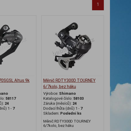
1
0SGSL Altus 9k
Měnič RDTY300D TOURNEY
6/7kolo, bez háku
mano
Výrobce:
Shimano
slo:
58117
Katalogové číslo:
58103
ů):
24
Záruka (měsíců):
24
dnů) 1 -
7
Dodací lhůta (dnů) 1 -
7
Skladem:
Poslední ks
Měnič RDTY300D TOURNEY
6/7kolo, bez háku