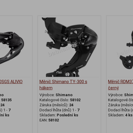
SGS ALIVIO
Měnič Shimano TY-300 s
Měnič RDM37
hákem
černý
no
Výrobce:
Shimano
Výrobce:
Shi
:
58135
Katalogové číslo:
58102
Katalogové čí
:
24
Záruka (měsíců):
24
Záruka (měsíc
) 1 -
7
Dodací lhůta (dnů) 1 -
7
Dodací lhůta (
ní ks
Skladem:
Poslední ks
Skladem:
4 ks
EAN:
58102