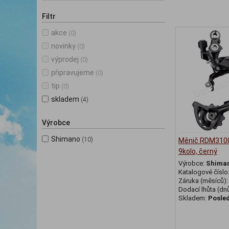
Filtr
akce
(0)
novinky
(0)
výprodej
(0)
připravujeme
(0)
tip
(0)
skladem
(4)
Výrobce
Shimano
(10)
Měnič RDM3100
9kolo, černý
Výrobce:
Shima
Katalogové číslo
Záruka (měsíců)
Dodací lhůta (dnů
Skladem:
Posled