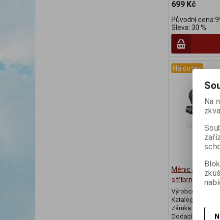
699 Kč
Původní cena:9
Sleva: 30 %
Na dotaz
Sou
Na n
zkva
Soub
zaří
scho
Blok
Měnic RDM360
zku
stříbrný
nabí
Výrobce:
Shima
Katalogové číslo
Záruka (měsíců)
N
Dodací lhůta (dnů