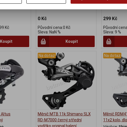
taz ks
Skladem:
Na 
nenašli a...
0 Kč
299 Kč
99 Kč
Původní cena:0 Kč
Původní cena
Sleva: NaN %
Sleva: 9 %
Koupit
Koupit
Na dotaz
Na dotaz
 Altus
Měnič MTB 11k Shimano SLX
Měnič RDM4
ný
RD-M7000 černý střední
11x2 kolo, dl
vodítko original balení
no
Výrobce:
Shi