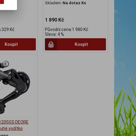
dotaz ks
Skladem:
Na dotaz Ks
1 890 Kč
:329 Kč
Původní cena:1 980 Kč
Sleva: 4 %
Koupit
Koupit
120SGS DEORE
ouhé vodítko
mano