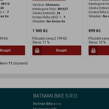
:
58112
Katalogové čí
Výrobce:
Shimano
:
24
Záruka (měsíc
Katalogové číslo:
581527
) 1 -
7
Dodací lhůta (
Záruka (měsíců):
24
taz ks
Skladem:
Na 
Dodací lhůta (dnů) 1 -
7
Skladem:
Na dotaz ks
1 945 Kč
899 Kč
99 Kč
Původní cena:2 199 Kč
Původní cena
Sleva: 11 %
Sleva: 10 %
Koupit
Koupit
lkem
11
záznamů
BATMAN BIKE S.R.O.
e
Batman Bike s.r.o.
Mladcovská 388