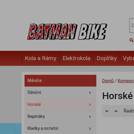
Kola a Rámy
Elektrokola
Doplňky
Vyb
Měniče
Domů
/
Kompon
Silniční
Horské
Horské
Řadit
Napínáky
Kladky a ostatní