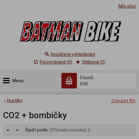
Můj účet
Rozšířené vyhledávání
Porovnávané (0)
Oblíbené (0)
0
kusů
Menu
0 Kč
Hustilky
Zobrazit filtr
CO2 + bombičky
Řadit podle:
(Příznaku novinka)