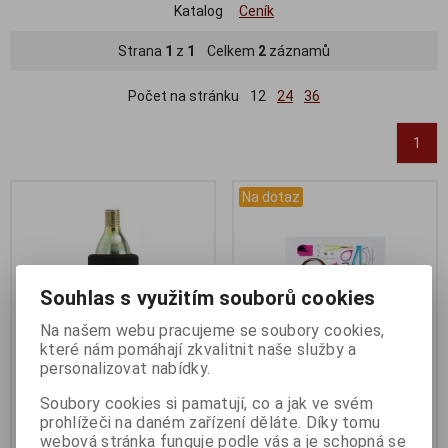
Katalog
Ceník
Strana
1
z
1
Celkem
2
záznamů
Počet na stránku
12
24
36
1
Na dotaz
Souhlas s využitím souborů cookies
Na našem webu pracujeme se soubory cookies,
které nám pomáhají zkvalitnit naše služby a
personalizovat nabídky.
Soubory cookies si pamatují, co a jak ve svém
Bombička
Dotaz na zboží
prohlížeči na daném zařízení děláte. Díky tomu
FORCE16g+neoprénový obal,
Katalogové číslo:
DOTAZ
webová stránka funguje podle vás a je schopná se
Záruka (měsíců):
24
závit