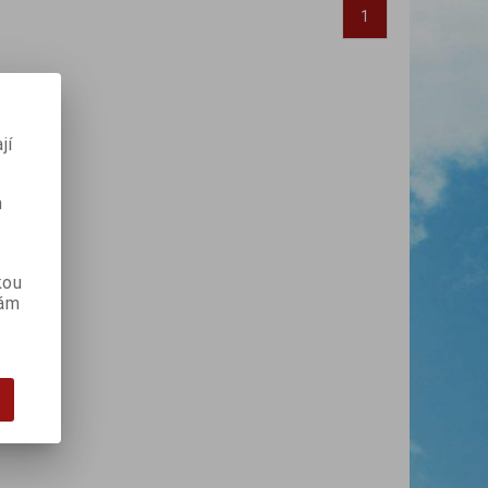
1
jí
m
kou
vám