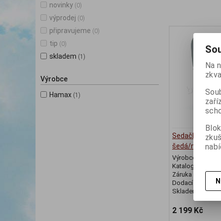
novinky
(0)
výprodej
(0)
připravujeme
(0)
tip
(0)
Sou
skladem
(1)
Na n
zkva
Výrobce
Soub
Hamax
(1)
zaří
scho
Blok
Sedačka HAMA
zku
nabí
šedá/modrá
Výrobce:
Hamax
Katalogové číslo
Záruka (měsíců)
N
Dodací lhůta (dnů
Skladem:
Posled
2 199 Kč