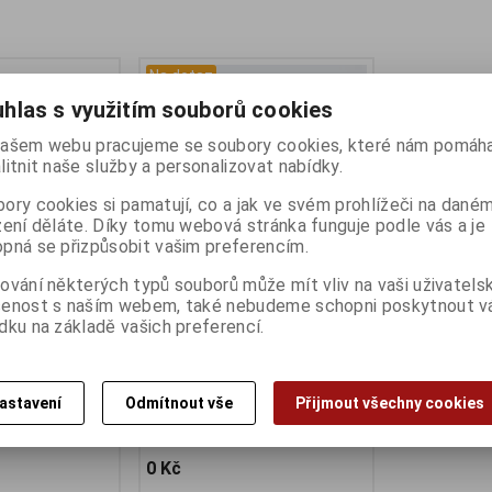
Na dotaz
hlas s využitím souborů cookies
ašem webu pracujeme se soubory cookies, které nám pomáha
litnit naše služby a personalizovat nabídky.
ory cookies si pamatují, co a jak ve svém prohlížeči na dané
zení děláte. Díky tomu webová stránka funguje podle vás a je
pná se přizpůsobit vašim preferencím.
ování některých typů souborů může mít vliv na vaši uživatels
X SLEEPY
Dotaz na zboží
šenost s naším webem, také nebudeme schopni poskytnout 
dku na základě vašich preferencí.
Katalogové číslo:
DOTAZ
Záruka (měsíců):
24
Dodací lhůta (dnů) 1 -
7
:
HA222174
Skladem:
Na dotaz Ks
:
24
astavení
Odmítnout vše
Přijmout všechny cookies
) 1 -
7
Dotaz na zboží které jste tu
ní Ks
nenašli a...
0 Kč