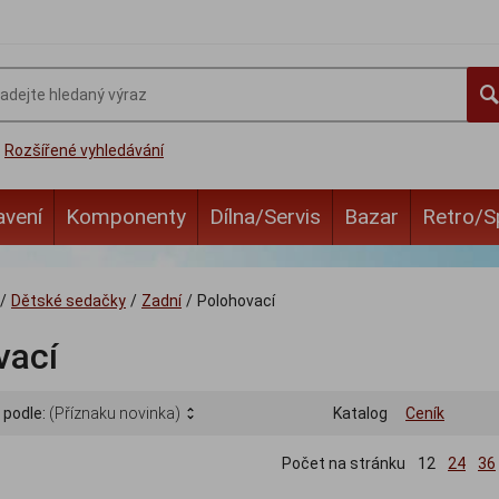
Rozšířené vyhledávání
avení
Komponenty
Dílna/Servis
Bazar
Retro/S
/
Dětské sedačky
/
Zadní
/
Polohovací
vací
 podle:
(Příznaku novinka)
Katalog
Ceník
Počet na stránku
12
24
36