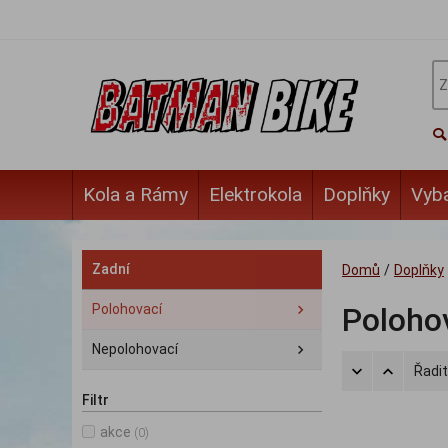
Kola a Rámy
Elektrokola
Doplňky
Vyb
Zadní
Domů
/
Doplňky
Polohovací
Poloho
Nepolohovací
Řadit
Filtr
akce
(0)