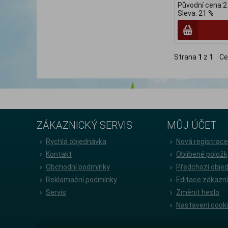
Původní cena:2
Sleva: 21 %
Strana
1
z
1
Ce
ZÁKAZNICKÝ SERVIS
MŮJ ÚČET
Rychlá objednávka
Nová registrac
Kontakt
Oblíbené položk
Obchodní podmínky
Předchozí obje
Reklamační podmínky
Editace zákazn
Servis
Změnit heslo
Nastavení cook