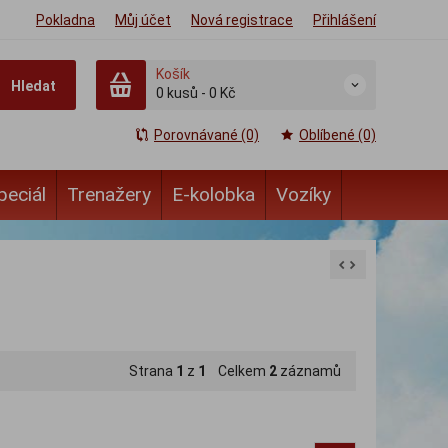
Pokladna
Můj účet
Nová registrace
Přihlášení
Košík
Hledat
0
kusů
-
0 Kč
Porovnávané (0)
Oblíbené (0)
peciál
Trenažery
E-kolobka
Vozíky
Strana
1
z
1
Celkem
2
záznamů