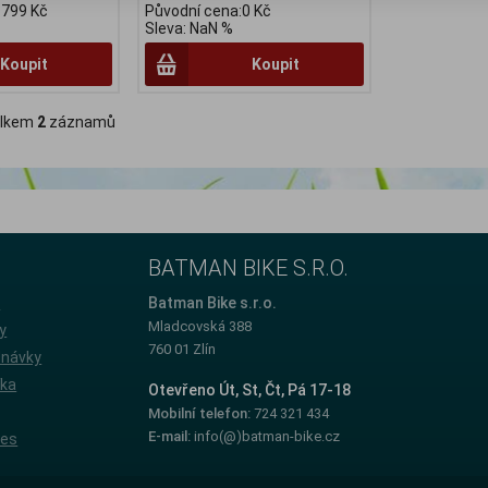
 799 Kč
Původní cena:0 Kč
Sleva: NaN %
Koupit
Koupit
lkem
2
záznamů
BATMAN BIKE S.R.O.
e
Batman Bike s.r.o.
Mladcovská 388
y
760 01 Zlín
dnávky
íka
Otevřeno Út, St, Čt, Pá 17-18
Mobilní telefon:
724 321 434
E-mail:
info(@)batman-bike.cz
ies