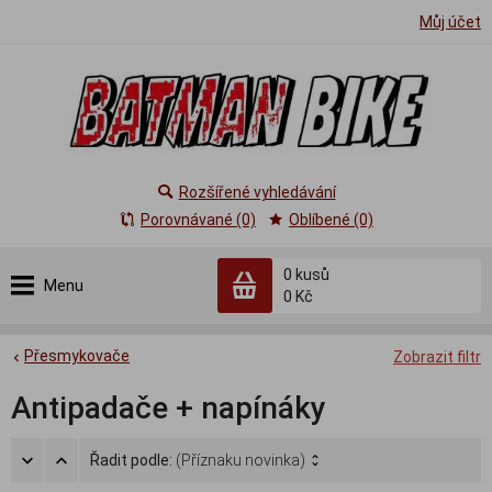
Můj účet
Rozšířené vyhledávání
Porovnávané (0)
Oblíbené (0)
0
kusů
Menu
0 Kč
Přesmykovače
Zobrazit filtr
Antipadače + napínáky
Řadit podle:
(Příznaku novinka)