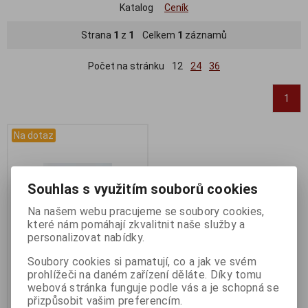
Katalog
Ceník
Strana
1
z
1
Celkem
1
záznamů
Počet na stránku
12
24
36
1
Na dotaz
Souhlas s využitím souborů cookies
Na našem webu pracujeme se soubory cookies,
které nám pomáhají zkvalitnit naše služby a
personalizovat nabídky.
Soubory cookies si pamatují, co a jak ve svém
prohlížeči na daném zařízení děláte. Díky tomu
Dotaz na zboží
webová stránka funguje podle vás a je schopná se
Katalogové číslo:
DOTAZ
přizpůsobit vašim preferencím.
Záruka (měsíců):
24