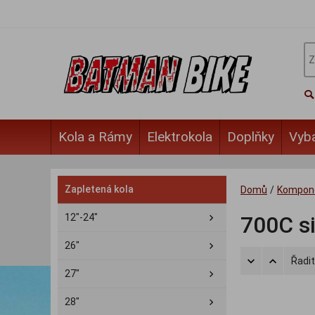
Kola a Rámy
Elektrokola
Doplňky
Vyb
Zapletená kola
Domů
/
Kompon
12"-24"
700C si
26"
Řadit
27"
28"