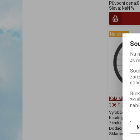
Původní cena:0
Sleva: NaN %
Na dotaz
Sou
Na n
zkva
Soub
zaří
scho
Blok
Kola silniční 
zku
nabí
336 T DX 36 DI
Výrobce:
Miche
Katalogové číslo
Záruka (měsíců)
N
Dodací lhůta (dnů
Skladem:
Na do