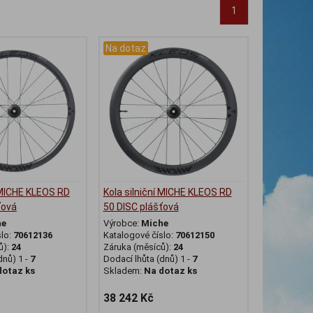
1
Na dotaz
í MICHE KLEOS RD
Kola silniční MICHE KLEOS RD
ťová
50 DISC plášťová
he
Výrobce:
Miche
slo:
70612136
Katalogové číslo:
70612150
ů):
24
Záruka (měsíců):
24
dnů) 1 -
7
Dodací lhůta (dnů) 1 -
7
dotaz ks
Skladem:
Na dotaz ks
38 242 Kč