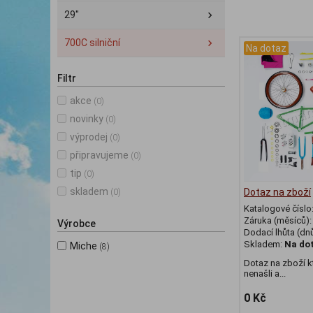
29"
700C silniční
Na dotaz
Filtr
akce
(0)
novinky
(0)
výprodej
(0)
připravujeme
(0)
tip
(0)
skladem
Dotaz na zboží
(0)
Katalogové číslo
Záruka (měsíců)
Výrobce
Dodací lhůta (dnů
Skladem:
Na do
Miche
(8)
Dotaz na zboží kt
nenašli a...
0 Kč