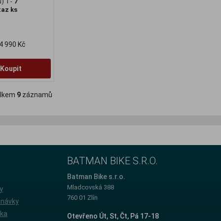
) 1 -
7
taz ks
4 990 Kč
Koupit
lkem
9
záznamů
BATMAN BIKE S.R.O.
e
Batman Bike s.r.o.
Mladcovská 388
y
760 01 Zlín
dnávky
íka
Otevřeno Út, St, Čt, Pá 17-18