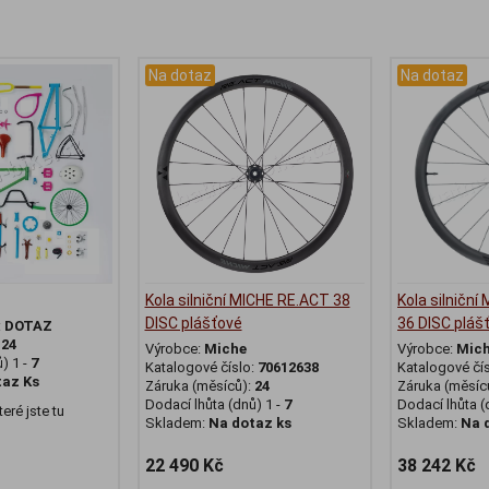
Na dotaz
Na dotaz
Kola silniční MICHE RE.ACT 38
Kola silničn
DISC plášťové
36 DISC pláš
:
DOTAZ
:
24
Výrobce:
Miche
Výrobce:
Mic
) 1 -
7
Katalogové číslo:
70612638
Katalogové čí
taz Ks
Záruka (měsíců):
24
Záruka (měsíc
Dodací lhůta (dnů) 1 -
7
Dodací lhůta (
eré jste tu
Skladem:
Na dotaz ks
Skladem:
Na 
22 490 Kč
38 242 Kč