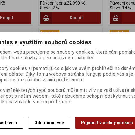
 Kč
Původní cena:22 990 Kč
Původní cena
Sleva: 2 %
Sleva: 14 %
Koupit
Koupit
Na dotaz
Na dotaz
hlas s využitím souborů cookies
ašem webu pracujeme se soubory cookies, které nám pomáha
litnit naše služby a personalizovat nabídky.
ory cookies si pamatují, co a jak ve svém prohlížeči na dané
zení děláte. Díky tomu webová stránka funguje podle vás a je
pná se přizpůsobit vašim preferencím.
ování některých typů souborů může mít vliv na vaši uživatels
MICHE SUPERTYPE
Kola silniční MICHE KLEOS 36
Kola silničn
šenost s naším webem, také nebudeme schopni poskytnout 
dku na základě vašich preferencí.
SC galuska
DISC plášťová
DISC plášťov
Výrobce:
Miche
Výrobce:
Mic
:
70612336
Katalogové číslo:
70612536
Katalogové čí
:
24
Záruka (měsíců):
24
Záruka (měsíc
astavení
Odmítnout vše
Přijmout všechny cookies
) 1 -
7
Dodací lhůta (dnů) 1 -
7
Dodací lhůta (
taz ks
Skladem:
Na dotaz ks
Skladem:
Na 