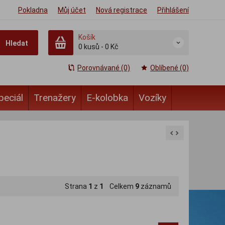
Pokladna
Můj účet
Nová registrace
Přihlášení
Košík
Hledat
0
kusů
-
0 Kč
Porovnávané (0)
Oblíbené (0)
peciál
Trenažery
E-kolobka
Vozíky
Strana
1
z
1
Celkem
9
záznamů