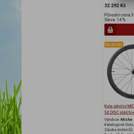
32 292 Kč
Původní cena:3
Sleva: 14 %
Na dotaz
Kola silniční M
50 DISC plášťo
Výrobce:
Miche
Katalogové číslo
Záruka (měsíců)