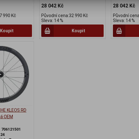
28 042 Kč
28 042 Kč
7 990 Kč
Původní cena:32 990 Kč
Původní cena
Sleva: 14 %
Sleva: 14 %
Koupit
Koupit
ICHE KLEOS RD
vá OEM
:
706121501
:
24