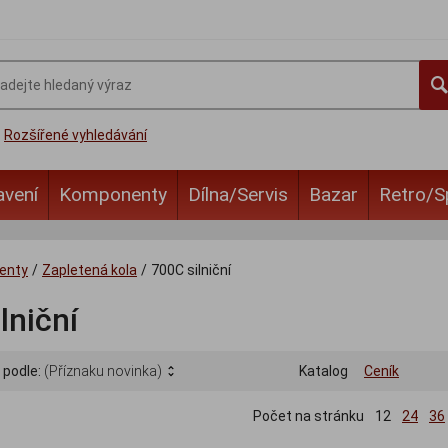
Rozšířené vyhledávání
avení
Komponenty
Dílna/Servis
Bazar
Retro/S
enty
/
Zapletená kola
/
700C silniční
lniční
 podle:
(Příznaku novinka)
Katalog
Ceník
Počet na stránku
12
24
36