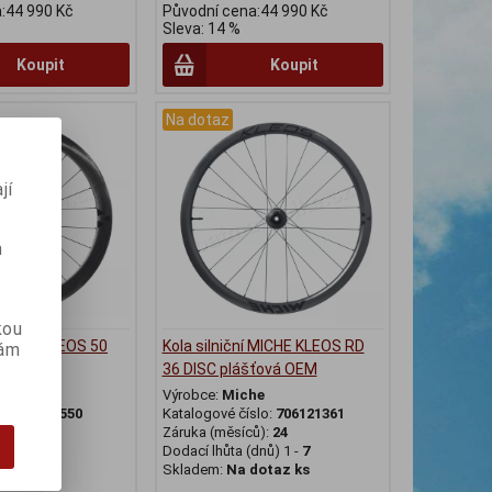
:44 990 Kč
Původní cena:44 990 Kč
Sleva: 14 %
Koupit
Koupit
Na dotaz
jí
m
kou
í MICHE KLEOS 50
Kola silniční MICHE KLEOS RD
vám
á
36 DISC plášťová OEM
he
Výrobce:
Miche
slo:
70612550
Katalogové číslo:
706121361
ů):
24
Záruka (měsíců):
24
dnů) 1 -
7
Dodací lhůta (dnů) 1 -
7
dotaz ks
Skladem:
Na dotaz ks