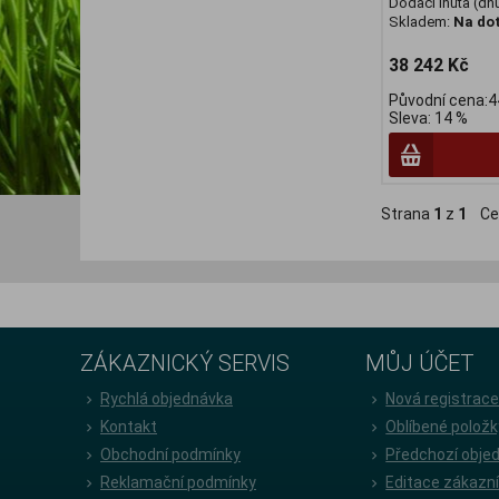
Dodací lhůta (dnů
Skladem:
Na do
38 242 Kč
Původní cena:4
Sleva: 14 %
Strana
1
z
1
Ce
ZÁKAZNICKÝ SERVIS
MŮJ ÚČET
Rychlá objednávka
Nová registrac
Kontakt
Oblíbené položk
Obchodní podmínky
Předchozí obje
Reklamační podmínky
Editace zákazn