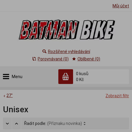
Můj účet
Rozšířené vyhledávání
Porovnávané (0)
Oblíbené (0)
0
kusů
Menu
0 Kč
27"
Zobrazit filtr
Unisex
Řadit podle:
(Příznaku novinka)