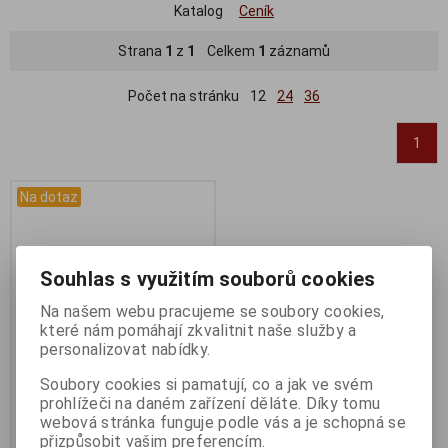
Katalog
Ceník
Strana
1
z
1
Celkem
1
záznamů
Počet na stránku
12
24
36
1
Na dotaz
Souhlas s využitím souborů cookies
Na našem webu pracujeme se soubory cookies,
které nám pomáhají zkvalitnit naše služby a
personalizovat nabídky.
Soubory cookies si pamatují, co a jak ve svém
prohlížeči na daném zařízení děláte. Díky tomu
Author Pegas 27,5 modrá*
webová stránka funguje podle vás a je schopná se
19"
přizpůsobit vašim preferencím.
Výrobce:
Author