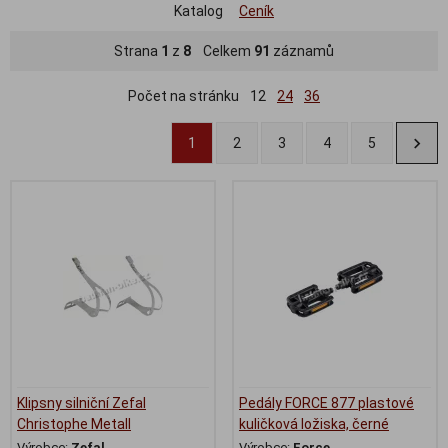
Katalog
Ceník
Strana
1
z
8
Celkem
91
záznamů
Počet na stránku
12
24
36
1
2
3
4
5
Klipsny silniční Zefal
Pedály FORCE 877 plastové
Christophe Metall
kuličková ložiska, černé
Výrobce:
Zefal
Výrobce:
Force