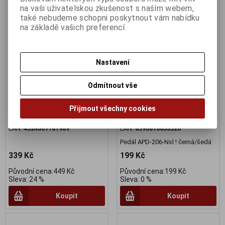
na vaši uživatelskou zkušenost s naším webem,
také nebudeme schopni poskytnout vám nabídku
na základě vašich preferencí.
Nastavení
Adaptér plastový SMPD22
Pedál APD-206-Nsl ! černá/
pedálů SPD
šedá
Odmítnout vše
Výrobce:
Shimano
Výrobce:
Author
Katalogové číslo:
683031
Katalogové číslo:
AD34053018
Záruka (měsíců):
24
Záruka (měsíců):
24
Přijmout všechny cookies
Dodací lhůta (dnů) 1 -
7
Dodací lhůta (dnů) 1 -
7
Skladem:
Poslední pár
Skladem:
Poslední pár
EAN:
4524667181989
EAN:
8590816053526
Pedál APD-206-Nsl ! černá/šedá
339 Kč
199 Kč
Původní cena:449 Kč
Původní cena:199 Kč
Sleva: 24 %
Sleva: 0 %
Koupit
Koupit