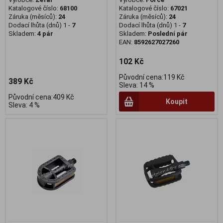
Katalogové číslo:
68100
Katalogové číslo:
67021
Záruka (měsíců):
24
Záruka (měsíců):
24
Dodací lhůta (dnů) 1 -
7
Dodací lhůta (dnů) 1 -
7
Skladem:
4 pár
Skladem:
Poslední pár
EAN:
8592627027260
102 Kč
Původní cena:119 Kč
389 Kč
Sleva: 14 %
Původní cena:409 Kč
Koupit
Sleva: 4 %