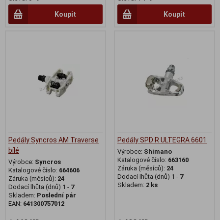
Koupit
Koupit
Pedály Syncros AM Traverse
Pedály SPD R ULTEGRA 6601
bílé
Výrobce:
Shimano
Katalogové číslo:
663160
Výrobce:
Syncros
Záruka (měsíců):
24
Katalogové číslo:
664606
Dodací lhůta (dnů) 1 -
7
Záruka (měsíců):
24
Skladem:
2 ks
Dodací lhůta (dnů) 1 -
7
Skladem:
Poslední pár
EAN:
641300757012