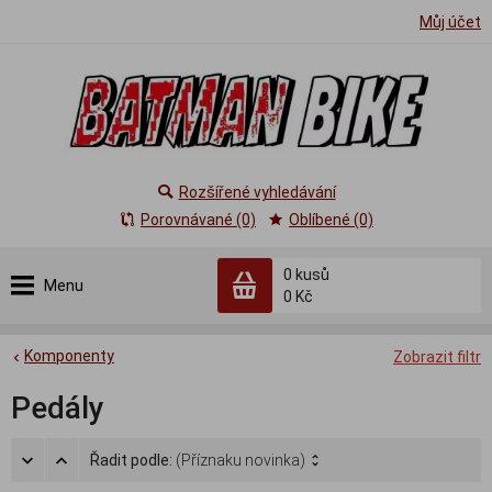
Můj účet
Rozšířené vyhledávání
Porovnávané (0)
Oblíbené (0)
0
kusů
Menu
0 Kč
Komponenty
Zobrazit filtr
Pedály
Řadit podle:
(Příznaku novinka)