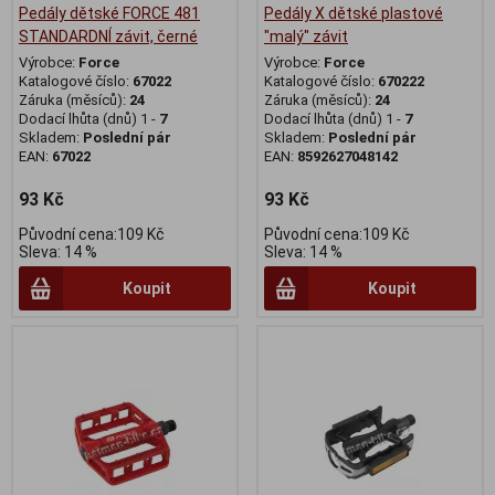
Pedály dětské FORCE 481
Pedály X dětské plastové
STANDARDNÍ závit, černé
"malý" závit
Výrobce:
Force
Výrobce:
Force
Katalogové číslo:
67022
Katalogové číslo:
670222
Záruka (měsíců):
24
Záruka (měsíců):
24
Dodací lhůta (dnů) 1 -
7
Dodací lhůta (dnů) 1 -
7
Skladem:
Poslední pár
Skladem:
Poslední pár
EAN:
67022
EAN:
8592627048142
93 Kč
93 Kč
Původní cena:109 Kč
Původní cena:109 Kč
Sleva: 14 %
Sleva: 14 %
Koupit
Koupit