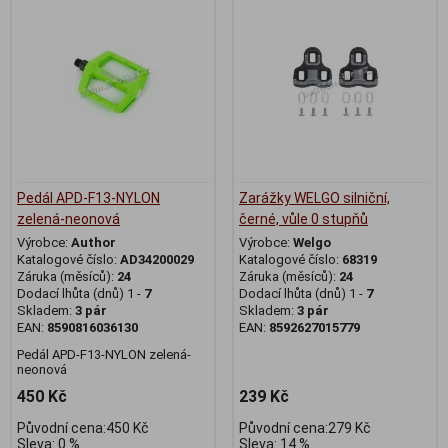
Pedál APD-F13-NYLON
Zarážky WELGO silniční,
zelená-neonová
černé, vůle 0 stupňů
Výrobce:
Author
Výrobce:
Welgo
Katalogové číslo:
AD34200029
Katalogové číslo:
68319
Záruka (měsíců):
24
Záruka (měsíců):
24
Dodací lhůta (dnů) 1 -
7
Dodací lhůta (dnů) 1 -
7
Skladem:
3 pár
Skladem:
3 pár
EAN:
8590816036130
EAN:
8592627015779
Pedál APD-F13-NYLON zelená-
neonová
450 Kč
239 Kč
Původní cena:450 Kč
Původní cena:279 Kč
Sleva: 0 %
Sleva: 14 %