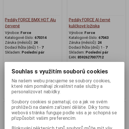
Pedály FORCE BMX HOT Alu
Pedály FORCE Al černé
červené
kuličkové ložiska
Výrobce:
Force
Výrobce:
Force
Katalogové číslo:
670314
Katalogové číslo:
67043
Záruka (měsíců):
24
Záruka (měsíců):
24
Dodací lhůta (dnů) 1 -
7
Dodací lhůta (dnů) 1 -
7
Skladem:
Poslední pár
Skladem:
Poslední pár
EAN:
8592627007712
509 Kč
297 Kč
Souhlas s využitím souborů cookies
Původní cena:599 Kč
Původní cena:349 Kč
Na našem webu pracujeme se soubory cookies,
Sleva: 15 %
Sleva: 14 %
které nám pomáhají zkvalitnit naše služby a
personalizovat nabídky.
Koupit
Koupit
Soubory cookies si pamatují, co a jak ve svém
prohlížeči na daném zařízení děláte. Díky tomu
webová stránka funguje podle vás a je schopná se
přizpůsobit vašim preferencím.
Blokování některých typů souborů může mít vliv