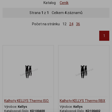
Katalog
Ceník
Strana
1
z
1
Celkem
4
záznamů
Počet na stránku
12
24
36
1
Kalhoty KELLYS Thermo ISO.
Kalhoty KELLYS Thermo RBX
Výrobce:
Kellys
Výrobce:
Kellys
Katalogové číslo:
KD100400
Katalogové číslo:
KD100402