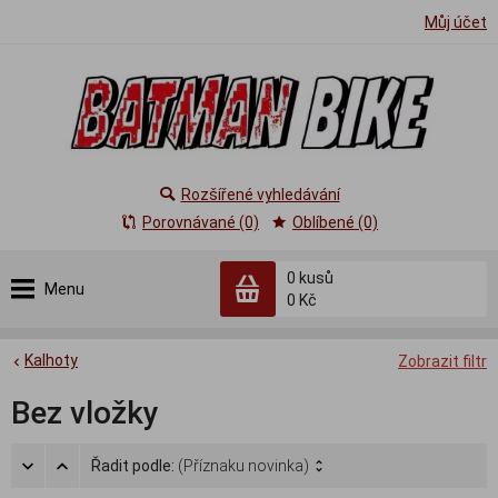
Můj účet
Rozšířené vyhledávání
Porovnávané (0)
Oblíbené (0)
0
kusů
Menu
0 Kč
Kalhoty
Zobrazit filtr
Bez vložky
Řadit podle:
(Příznaku novinka)