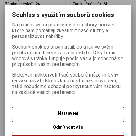
Záruka (měsíců):
24
Záruka (měsíců):
24
Dodací lhůta (dnů) 1 -
7
Dodací lhůta (dnů) 1 -
7
Souhlas s využitím souborů cookies
Skladem:
2 ks
Skladem:
2 ks
EAN:
KD100400-XS
EAN:
KD100402-S
Na našem webu pracujeme se soubory cookies,
které nám pomáhají zkvalitnit naše služby a
1 390 Kč
1 390 Kč
personalizovat nabídky.
Původní cena:2 490 Kč
Původní cena:1 799 Kč
Sleva: 44 %
Sleva: 22 %
Soubory cookies si pamatují, co a jak ve svém
prohlížeči na daném zařízení děláte. Díky tomu
webová stránka funguje podle vás a je schopná se
Na dotaz
přizpůsobit vašim preferencím.
Blokování některých typů souborů může mít vliv
na vaši uživatelskou zkušenost s naším webem,
také nebudeme schopni poskytnout vám nabídku
na základě vašich preferencí.
Nastavení
Kalhoty Endavour černé
Dotaz na zboží
Odmítnout vše
Katalogové číslo:
HE070
Katalogové číslo:
DOTAZ
Záruka (měsíců):
24
Záruka (měsíců):
24