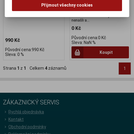
Dodací lhůta (dnů) 1 -
7
Dodací lhůta (dnů) 1 -
7
Přijmout všechny cookies
Skladem:
5 Ks
Skladem:
Na dotaz Ks
Dotaz na zboží které jste tu
nenašli a...
0 Kč
Původní cena:0 Kč
990 Kč
Sleva: NaN %
Původní cena:990 Kč
Koupit
Sleva: 0 %
Strana
1
z
1
Celkem
4
záznamů
1
ZÁKAZNICKÝ SERVIS
Rychlá objednávka
Kontakt
Obchodní podmínky