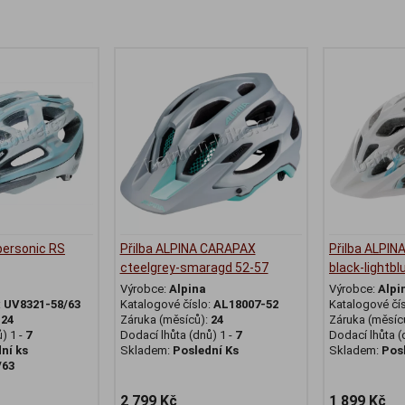
personic RS
Přilba ALPINA CARAPAX
Přilba ALPI
cteelgrey-smaragd 52-57
black-lightbl
Výrobce:
Alpina
Výrobce:
Alpi
:
UV8321-58/63
Katalogové číslo:
AL18007-52
Katalogové čí
:
24
Záruka (měsíců):
24
Záruka (měsíc
) 1 -
7
Dodací lhůta (dnů) 1 -
7
Dodací lhůta (
ní ks
Skladem:
Poslední Ks
Skladem:
Pos
/63
2 799 Kč
1 899 Kč