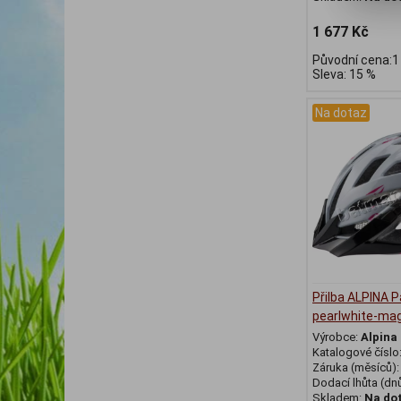
1 677 Kč
Původní cena:1
Sleva: 15 %
Na dotaz
Přilba ALPINA
pearlwhite-ma
Výrobce:
Alpina
Katalogové číslo
Záruka (měsíců)
Dodací lhůta (dnů
Skladem:
Na do