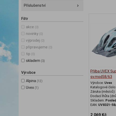
Příslušenství
Filtr
akce
(0)
novinky
(0)
výprodej
(0)
připravujeme
(0)
tip
(0)
skladem
(3)
Přilba UVEX Su
Výrobce
sv.mod58/63
Alpina
(12)
Výrobce:
Uvex
Katalogové číslo
Uvex
(1)
Záruka (měsíců)
Dodací lhůta (dnů
Skladem:
Posled
EAN:
UV8321-58
2 069 Kč