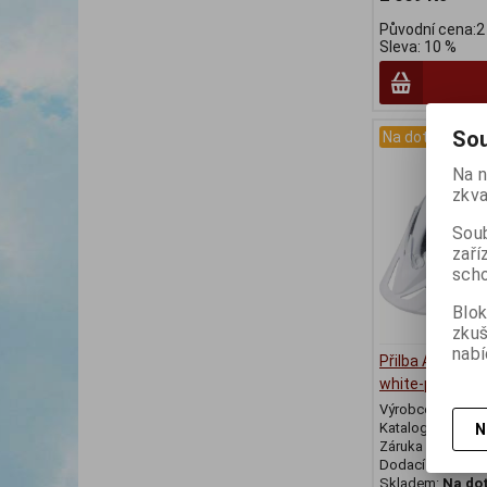
Původní cena:2
Sleva: 10 %
Sou
Na dotaz
Na n
zkva
Soub
zaří
scho
Blok
zku
nabí
Přilba ALPINA S
white-prosecc
Výrobce:
Alpina
Katalogové číslo
N
Záruka (měsíců)
Dodací lhůta (dnů
Skladem:
Na do