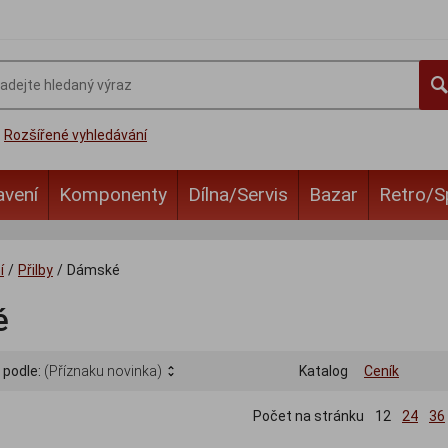
Rozšířené vyhledávání
avení
Komponenty
Dílna/Servis
Bazar
Retro/S
í
/
Přilby
/
Dámské
é
 podle:
(Příznaku novinka)
Katalog
Ceník
Počet na stránku
12
24
36