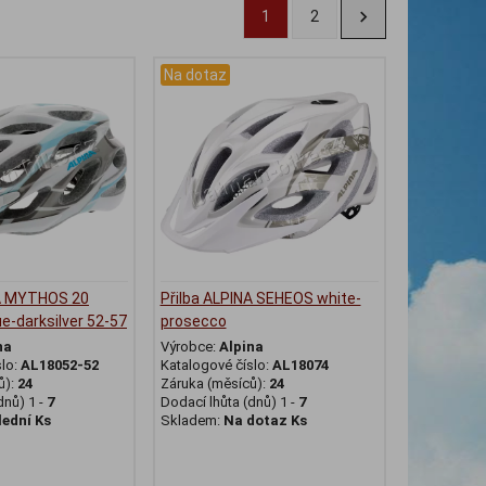
1
2
Na dotaz
NA MYTHOS 20
Přilba ALPINA SEHEOS white-
ue-darksilver 52-57
prosecco
na
Výrobce:
Alpina
slo:
AL18052-52
Katalogové číslo:
AL18074
ů):
24
Záruka (měsíců):
24
dnů) 1 -
7
Dodací lhůta (dnů) 1 -
7
lední Ks
Skladem:
Na dotaz Ks