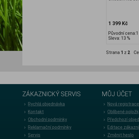
1 399 Kč
Původní cena:1
Sleva: 13 %
Strana
1
z
2
Ce
ZÁKAZNICKÝ SERVIS
MŮJ ÚČET
Rychlá objednávka
Nová registrac
Kontakt
Oblíbené položk
Obchodní podmínky
Předchozí obje
Reklamační podmínky
Editace zákazn
Servis
Změnit heslo