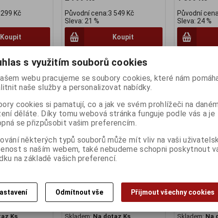
 299 Kč
Původní cena:3 549 Kč
Původní cena
Sleva: 21 %
Sleva: 24 %
Koupit
Koupit
hlas s využitím souborů cookies
Na dotaz
Na dotaz
ašem webu pracujeme se soubory cookies, které nám pomáha
litnit naše služby a personalizovat nabídky.
ory cookies si pamatují, co a jak ve svém prohlížeči na dané
zení děláte. Díky tomu webová stránka funguje podle vás a je
pná se přizpůsobit vašim preferencím.
ování některých typů souborů může mít vliv na vaši uživatels
šenost s naším webem, také nebudeme schopni poskytnout 
dku na základě vašich preferencí.
EHEOS L.E.
Přilba ALPINA SEHEOS L.E.
Přilba ALPIN
o
white-smaragd
titanium-pin
Výrobce:
Alpina
Výrobce:
Alpi
:
AL18069
Katalogové číslo:
AL18070
Katalogové čí
astavení
Odmítnout vše
Přijmout všechny cookies
:
24
Záruka (měsíců):
24
Záruka (měsíc
) 1 -
7
Dodací lhůta (dnů) 1 -
7
Dodací lhůta (
taz Ks
Skladem:
Na dotaz Ks
Skladem:
Na 