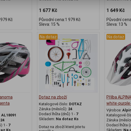
1 677 Kč
1 649 Kč
 979 Kč
Původní cena:1 979 Kč
Původní cena
Sleva: 15 %
Sleva: 13 %
Na dotaz
Na dotaz
 Panoma
Dotaz na zboží
Přilba ALPI
genta
white-purple
Katalogové číslo:
DOTAZ
Záruka (měsíců):
24
Výrobce:
Alpi
Dodací lhůta (dnů) 1 -
7
:
AL18091
Katalogové čí
Skladem:
Na dotaz Ks
:
24
Záruka (měsíc
) 1 -
7
Dodací lhůta (
Dotaz na zboží které jste tu
taz Ks
Skladem:
Na 