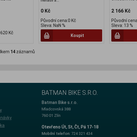
nenašli a...
0 Kč
2 166 Kč
Původní cena:0 Kč
Původní cena
Sleva: NaN %
Sleva: 13 %
 620 Kč
Koupit
lkem
14
záznamů
BATMAN BIKE S.R.O.
e
Batman Bike s.r.o.
Mladcovská 388
y
760 01 Zlín
dnávky
íka
Otevřeno Út, St, Čt, Pá 17-18
Mobilní telefon:
724 321 434