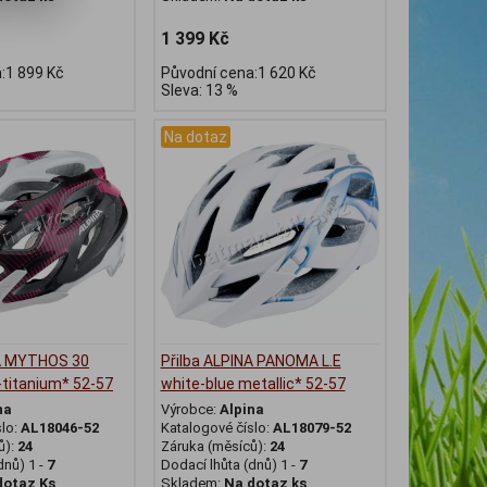
1 399 Kč
:1 899 Kč
Původní cena:1 620 Kč
Sleva: 13 %
Na dotaz
NA MYTHOS 30
Přilba ALPINA PANOMA L.E
-titanium* 52-57
white-blue metallic* 52-57
na
Výrobce:
Alpina
slo:
AL18046-52
Katalogové číslo:
AL18079-52
ů):
24
Záruka (měsíců):
24
dnů) 1 -
7
Dodací lhůta (dnů) 1 -
7
dotaz Ks
Skladem:
Na dotaz ks