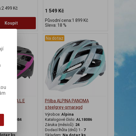
:2 499 Kč
1 549 Kč
Původní cena:1 899 Kč
Koupit
Sleva: 18 %
Na dotaz
jí
m
kou
vám
A PANOMA L.E
Přilba ALPINA PANOMA
k
steelgrey-smaragd
na
Výrobce:
Alpina
slo:
AL18084
Katalogové číslo:
AL18086
ů):
24
Záruka (měsíců):
24
dnů) 1 -
7
Dodací lhůta (dnů) 1 -
7
dotaz ks
Skladem:
Na dotaz ks