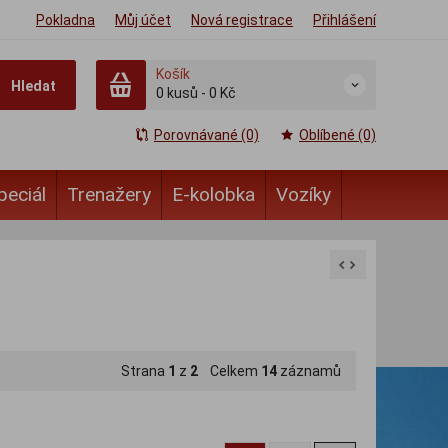
Pokladna
Můj účet
Nová registrace
Přihlášení
Košík
Hledat
0
kusů
-
0 Kč
Porovnávané (0)
Oblíbené (0)
peciál
Trenažery
E-kolobka
Vozíky
Strana
1
z
2
Celkem
14
záznamů