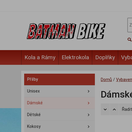
Kola a Rámy
Elektrokola
Doplňky
Vyb
Přilby
Domů
/
Vybaven
Unisex
Dámsk
Dámské
Řadit
Dětské
Kokosy