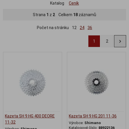
Katalog
Ceník
Strana
1
z
2
Celkem
18
záznamů
Počet na stránku
12
24
36
1
2
Kazeta SH 9 HG 400 DEORE
Kazeta SH 9 HG 201 11-36
11-32
Výrobce:
Shimano
Katalogové číslo:
88922136
Výrobce:
Shimano