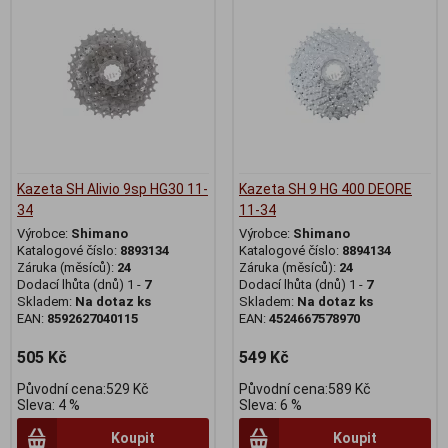
Kazeta SH Alivio 9sp HG30 11-
Kazeta SH 9 HG 400 DEORE
34
11-34
Výrobce:
Shimano
Výrobce:
Shimano
Katalogové číslo:
8893134
Katalogové číslo:
8894134
Záruka (měsíců):
24
Záruka (měsíců):
24
Dodací lhůta (dnů) 1 -
7
Dodací lhůta (dnů) 1 -
7
Skladem:
Na dotaz ks
Skladem:
Na dotaz ks
EAN:
8592627040115
EAN:
4524667578970
505 Kč
549 Kč
Původní cena:529 Kč
Původní cena:589 Kč
Sleva: 4 %
Sleva: 6 %
Koupit
Koupit