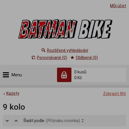
Můj účet
Rozšířené vyhledávání
Porovnávané (0)
Oblíbené (0)
0
kusů
Menu
0 Kč
Kazety
Zobrazit filtr
9 kolo
Řadit podle:
(Příznaku novinka)