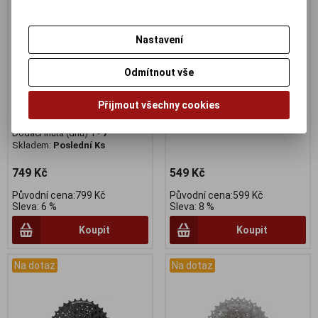
Nastavení
Kazeta SunRace CSM9809AX
Kazeta SH 9 HG 200 11-32
Odmítnout vše
9 11-40z BLACK
Výrobce:
Shimano
Katalogové číslo:
8892132
Výrobce:
SunRace
Přijmout všechny cookies
Záruka (měsíců):
24
Katalogové číslo:
8597129
Dodací lhůta (dnů) 1 -
7
Záruka (měsíců):
24
Skladem:
Na dotaz ks
Dodací lhůta (dnů) 1 -
7
Skladem:
Poslední Ks
749 Kč
549 Kč
Původní cena:799 Kč
Původní cena:599 Kč
Sleva: 6 %
Sleva: 8 %
Koupit
Koupit
Na dotaz
Na dotaz