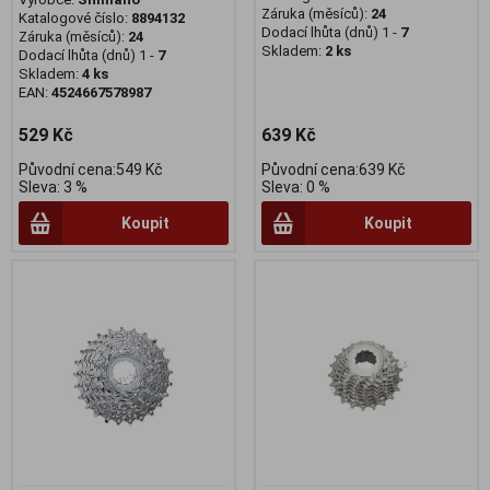
Záruka (měsíců):
24
Katalogové číslo:
8894132
Dodací lhůta (dnů) 1 -
7
Záruka (měsíců):
24
Skladem:
2 ks
Dodací lhůta (dnů) 1 -
7
Skladem:
4 ks
EAN:
4524667578987
529 Kč
639 Kč
Původní cena:549 Kč
Původní cena:639 Kč
Sleva: 3 %
Sleva: 0 %
Koupit
Koupit