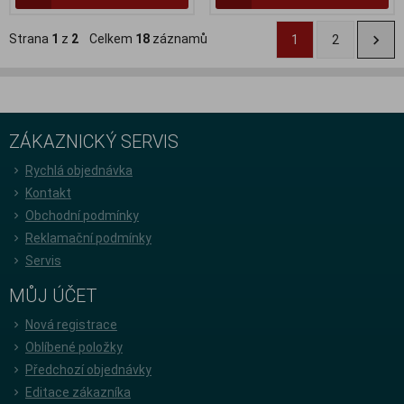
Strana
1
z
2
Celkem
18
záznamů
1
2
ZÁKAZNICKÝ SERVIS
Rychlá objednávka
Kontakt
Obchodní podmínky
Reklamační podmínky
Servis
MŮJ ÚČET
Nová registrace
Oblíbené položky
Předchozí objednávky
Editace zákazníka