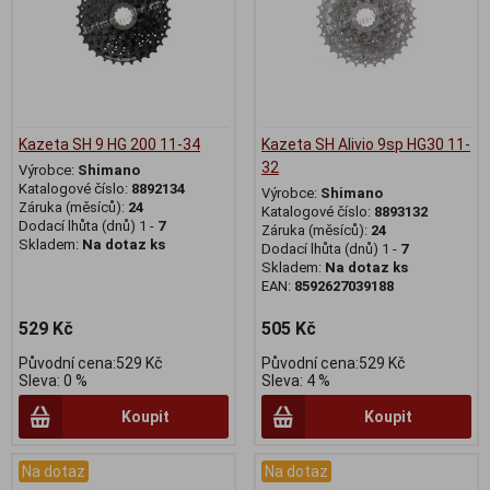
Kazeta SH 9 HG 200 11-34
Kazeta SH Alivio 9sp HG30 11-
32
Výrobce:
Shimano
Katalogové číslo:
8892134
Výrobce:
Shimano
Záruka (měsíců):
24
Katalogové číslo:
8893132
Dodací lhůta (dnů) 1 -
7
Záruka (měsíců):
24
Skladem:
Na dotaz ks
Dodací lhůta (dnů) 1 -
7
Skladem:
Na dotaz ks
EAN:
8592627039188
529 Kč
505 Kč
Původní cena:529 Kč
Původní cena:529 Kč
Sleva: 0 %
Sleva: 4 %
Koupit
Koupit
Na dotaz
Na dotaz