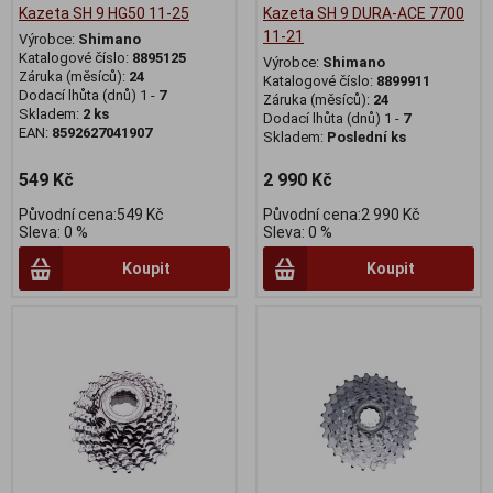
Kazeta SH 9 HG50 11-25
Kazeta SH 9 DURA-ACE 7700
11-21
Výrobce:
Shimano
Katalogové číslo:
8895125
Výrobce:
Shimano
Záruka (měsíců):
24
Katalogové číslo:
8899911
Dodací lhůta (dnů) 1 -
7
Záruka (měsíců):
24
Skladem:
2 ks
Dodací lhůta (dnů) 1 -
7
EAN:
8592627041907
Skladem:
Poslední ks
549 Kč
2 990 Kč
Původní cena:549 Kč
Původní cena:2 990 Kč
Sleva: 0 %
Sleva: 0 %
Koupit
Koupit