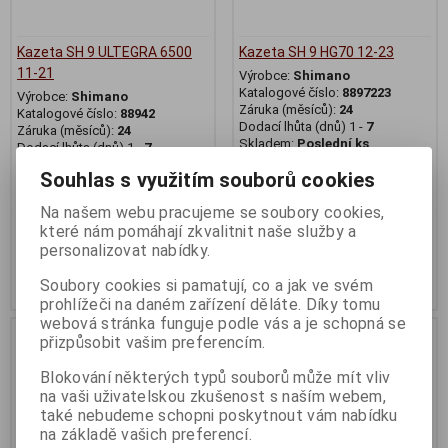
Kazeta SH 9 ULTEGRA 6500
Kazeta SH 9 HG70 12-23
11-21
Výrobce:
Shimano
Katalogové číslo:
8897223
Výrobce:
Shimano
Záruka (měsíců):
24
Katalogové číslo:
88942
Dodací lhůta (dnů) 1 -
7
Záruka (měsíců):
24
Skladem:
Poslední ks
Dodací lhůta (dnů) 1 -
7
Skladem:
Poslední ks
Souhlas s využitím souborů cookies
1 699 Kč
1 199 Kč
Na našem webu pracujeme se soubory cookies,
které nám pomáhají zkvalitnit naše služby a
Původní cena:1 699 Kč
Původní cena:1 199 Kč
personalizovat nabídky.
Sleva: 0 %
Sleva: 0 %
Koupit
Koupit
Soubory cookies si pamatují, co a jak ve svém
prohlížeči na daném zařízení děláte. Díky tomu
webová stránka funguje podle vás a je schopná se
Na dotaz
přizpůsobit vašim preferencím.
Blokování některých typů souborů může mít vliv
na vaši uživatelskou zkušenost s naším webem,
také nebudeme schopni poskytnout vám nabídku
na základě vašich preferencí.