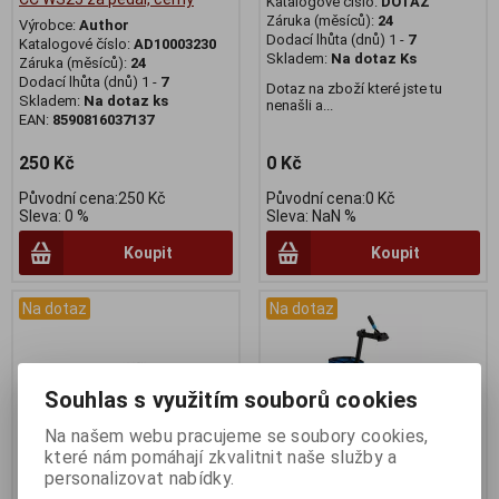
Katalogové číslo:
DOTAZ
Záruka (měsíců):
24
Výrobce:
Author
Dodací lhůta (dnů) 1 -
7
Katalogové číslo:
AD10003230
Skladem:
Na dotaz Ks
Záruka (měsíců):
24
Dodací lhůta (dnů) 1 -
7
Dotaz na zboží které jste tu
Skladem:
Na dotaz ks
nenašli a...
EAN:
8590816037137
250 Kč
0 Kč
Původní cena:250 Kč
Původní cena:0 Kč
Sleva: 0 %
Sleva: NaN %
Koupit
Koupit
Na dotaz
Na dotaz
Souhlas s využitím souborů cookies
Na našem webu pracujeme se soubory cookies,
které nám pomáhají zkvalitnit naše služby a
personalizovat nabídky.