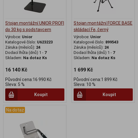
Stojan montážní UNIOR PROFI
Stojan montážní FORCE BASE
do 30 kg s podstavcem
skládací Fe, černý
Výrobce:
Unior
Výrobce:
Unior
Katalogové číslo:
U623223
Katalogové číslo:
899543
Záruka (měsíců):
24
Záruka (měsíců):
24
Dodací lhůta (dnů) 1 -
7
Dodací lhůta (dnů) 1 -
7
Skladem:
Na dotaz Ks
Skladem:
Na dotaz Ks
16 140 Kč
1 699 Kč
Původní cena:16 990 Kč
Původní cena:1 899 Kč
Sleva: 5 %
Sleva: 10 %
Koupit
Koupit
Na dotaz