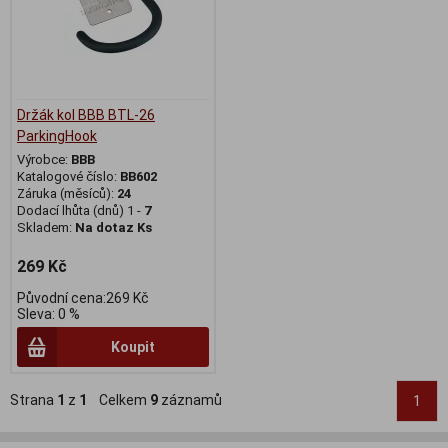
Držák kol BBB BTL-26
ParkingHook
Výrobce:
BBB
Katalogové číslo:
BB602
Záruka (měsíců):
24
Dodací lhůta (dnů) 1 -
7
Skladem:
Na dotaz Ks
269 Kč
Původní cena:269 Kč
Sleva: 0 %
Koupit
Strana
1
z
1
Celkem
9
záznamů
1