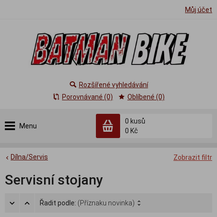
Můj účet
Rozšířené vyhledávání
Porovnávané (0)
Oblíbené (0)
0
kusů
Menu
0 Kč
Dílna/Servis
Zobrazit filtr
Servisní stojany
Řadit podle:
(Příznaku novinka)