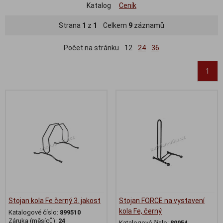
Katalog
Ceník
Strana
1
z
1
Celkem
9
záznamů
Počet na stránku
12
24
36
1
Stojan kola Fe černý 3. jakost
Stojan FORCE na vystavení
kola Fe, černý
Katalogové číslo:
899510
Záruka (měsíců):
24
Katalogové číslo:
89954