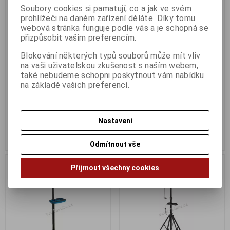
Soubory cookies si pamatují, co a jak ve svém
prohlížeči na daném zařízení děláte. Díky tomu
Stojan kola Fe černý
Stojan montážní UNIOR
webová stránka funguje podle vás a je schopná se
skládací
Katalogové číslo:
89951
přizpůsobit vašim preferencím.
Záruka (měsíců):
24
Výrobce:
Unior
Dodací lhůta (dnů) 1 -
7
Katalogové číslo:
U623222
Blokování některých typů souborů může mít vliv
Skladem:
Na dotaz ks
Záruka (měsíců):
24
na vaši uživatelskou zkušenost s naším webem,
EAN:
8592627062063
Dodací lhůta (dnů) 1 -
7
také nebudeme schopni poskytnout vám nabídku
Skladem:
Na dotaz Ks
na základě vašich preferencí.
319 Kč
5 225 Kč
Původní cena:349 Kč
Původní cena:5 499 Kč
Sleva: 8 %
Sleva: 4 %
Nastavení
Koupit
Koupit
Odmítnout vše
Na dotaz
Na dotaz
Přijmout všechny cookies