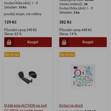
Dodací lhůta (dnů) 1 -
7
Záruka (měsíců):
24
Skladem:
10 ks
Dodací lhůta (dnů) 1 -
7
Skladem:
2 ks
použitý stojan, má oděrky
129 Kč
382 Kč
Původní cena:349 Kč
Původní cena:449 Kč
Sleva: 63 %
Sleva: 14 %
Koupit
Koupit
Na dotaz
Na dotaz
Držák kola AUTHOR na zeď
Dotaz na zboží
CC WS25 za pedál, černý