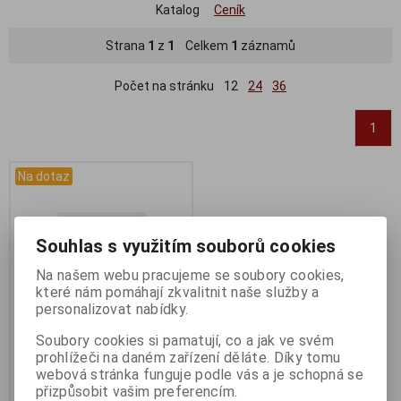
Katalog
Ceník
Strana
1
z
1
Celkem
1
záznamů
Počet na stránku
12
24
36
1
Na dotaz
Souhlas s využitím souborů cookies
Na našem webu pracujeme se soubory cookies,
které nám pomáhají zkvalitnit naše služby a
personalizovat nabídky.
Soubory cookies si pamatují, co a jak ve svém
prohlížeči na daném zařízení děláte. Díky tomu
Dotaz na zboží
webová stránka funguje podle vás a je schopná se
Katalogové číslo:
DOTAZ
přizpůsobit vašim preferencím.
Záruka (měsíců):
24