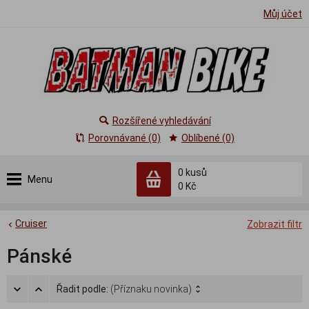
Můj účet
Rozšířené vyhledávání
Porovnávané (0)
Oblíbené (0)
0
kusů
Menu
0 Kč
Cruiser
Zobrazit filtr
Pánské
Řadit podle:
(Příznaku novinka)