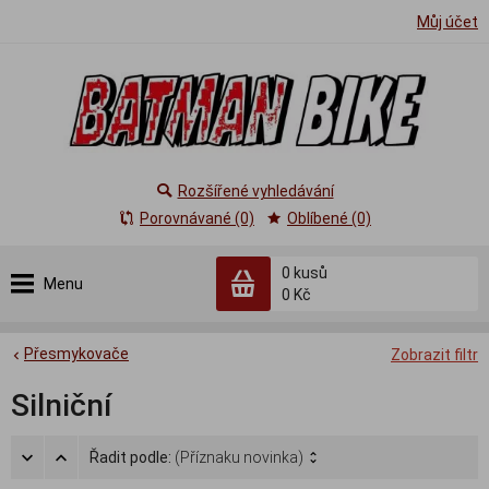
Můj účet
Rozšířené vyhledávání
Porovnávané (0)
Oblíbené (0)
0
kusů
Menu
0 Kč
Přesmykovače
Zobrazit filtr
Silniční
Řadit podle:
(Příznaku novinka)