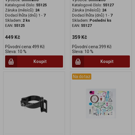
Katalogové číslo:
55125
Katalogové číslo:
55127
Záruka (měsíců):
24
Záruka (měsíců):
24
Dodací lhůta (dnů) 1 -
7
Dodací lhůta (dnů) 1 -
7
Skladem:
2 ks
Skladem:
Poslední ks
EAN:
55125
EAN:
55127
449 Kč
359 Kč
Původní cena:499 Kč
Původní cena:399 Kč
Sleva: 10 %
Sleva: 10 %
Koupit
Koupit
Na dotaz