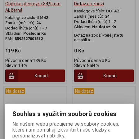
Objímka přesmyku 34,9 mm
Dotaz na zboží
Al, černá
Katalogové číslo:
DOTAZ
Záruka (měsíců):
24
Katalogové číslo:
56142
Dodací lhůta (dnů) 1 -
7
Záruka (měsíců):
24
Skladem:
Na dotaz Ks
Dodací lhůta (dnů) 1 -
7
Skladem:
Poslední Ks
Dotaz na zboží které jste tu
EAN:
8592627001512
nenašli a...
119 Kč
0 Kč
Původní cena:139 Kč
Původní cena:0 Kč
Sleva: 14 %
Sleva: NaN %
Koupit
Koupit
Na dotaz
Na dotaz
Souhlas s využitím souborů cookies
Na našem webu pracujeme se soubory cookies,
které nám pomáhají zkvalitnit naše služby a
personalizovat nabídky.