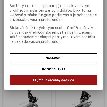
Soubory cookies si pamatují, co a jak ve svém
prohlížeči na daném zařízení děláte. Díky tomu
Přesmyk FD4700F TIAGRA
Objímka přesmyku černá 31,8
webová stránka funguje podle vás a je schopná se
letovací 10 k
Katalogové číslo:
56141
přizpůsobit vašim preferencím.
Záruka (měsíců):
24
Výrobce:
Shimano
Dodací lhůta (dnů) 1 -
7
Katalogové číslo:
55132
Blokování některých typů souborů může mít vliv
Skladem:
Na dotaz ks
Záruka (měsíců):
24
na vaši uživatelskou zkušenost s naším webem,
EAN:
8592627001505
Dodací lhůta (dnů) 1 -
7
také nebudeme schopni poskytnout vám nabídku
Skladem:
Na dotaz ks
na základě vašich preferencí.
689 Kč
119 Kč
Původní cena:749 Kč
Původní cena:139 Kč
Nastavení
Sleva: 8 %
Sleva: 14 %
Koupit
Koupit
Odmítnout vše
Na dotaz
Na dotaz
Přijmout všechny cookies