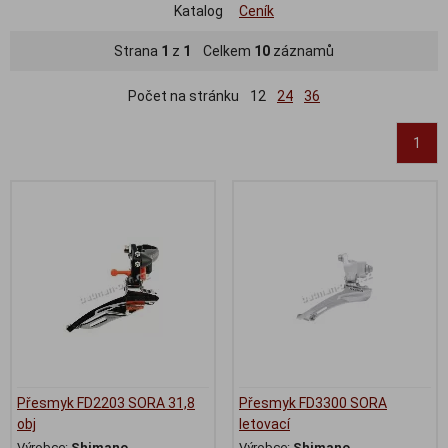
Katalog
Ceník
Strana
1
z
1
Celkem
10
záznamů
Počet na stránku
12
24
36
1
Přesmyk FD2203 SORA 31,8
Přesmyk FD3300 SORA
obj
letovací
Výrobce:
Shimano
Výrobce:
Shimano