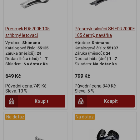
Přesmyk FD5700F 105
Přesmyk silniční SH FDR7000F
stříbrný letovací
105 černý, navářka
Výrobce:
Shimano
Výrobce:
Shimano
Katalogové číslo:
55135
Katalogové číslo:
55137
Záruka (měsíců):
24
Záruka (měsíců):
24
Dodací lhůta (dnů) 1 -
7
Dodací lhůta (dnů) 1 -
7
Skladem:
Na dotaz Ks
Skladem:
Na dotaz ks
649 Kč
799 Kč
Původní cena:749 Kč
Původní cena:849 Kč
Sleva: 13 %
Sleva: 5 %
Koupit
Koupit
Na dotaz
Na dotaz