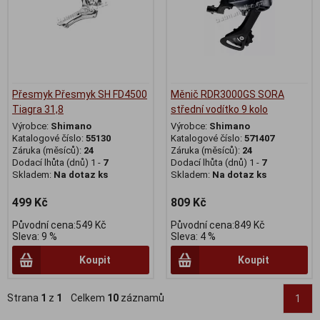
Přesmyk Přesmyk SH FD4500
Měnič RDR3000GS SORA
Tiagra 31,8
střední vodítko 9 kolo
Výrobce:
Shimano
Výrobce:
Shimano
Katalogové číslo:
55130
Katalogové číslo:
571407
Záruka (měsíců):
24
Záruka (měsíců):
24
Dodací lhůta (dnů) 1 -
7
Dodací lhůta (dnů) 1 -
7
Skladem:
Na dotaz ks
Skladem:
Na dotaz ks
499 Kč
809 Kč
Původní cena:549 Kč
Původní cena:849 Kč
Sleva: 9 %
Sleva: 4 %
Koupit
Koupit
Strana
1
z
1
Celkem
10
záznamů
1